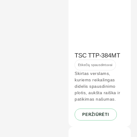
TSC TTP-384MT
Etikečių spausdintuvai
Skirtas verslams,
kuriems reikalingas
didelis spausdinimo
plotis, aukšta raiška ir
patikimas našumas.
PERŽIŪRĖTI