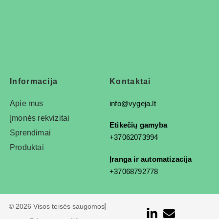
Informacija
Kontaktai
Apie mus
info@vygeja.lt
Įmonės rekvizitai
Etikečių gamyba
Sprendimai
+37062073994
Produktai
Įranga ir automatizacija
+37068792778
© 2026 Visos teisės saugomos