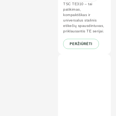
TSC TE310 – tai
patikimas,
kompaktiškas ir
universalus stalinis
etikečių spausdintuvas,
priklausantis TE serijai.
PERŽIŪRĖTI