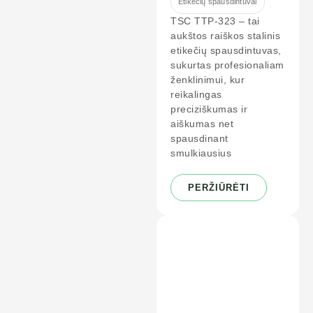
Etikečių spausdintuvai
TSC TTP-323 – tai
aukštos raiškos stalinis
etikečių spausdintuvas,
sukurtas profesionaliam
ženklinimui, kur
reikalingas
preciziškumas ir
aiškumas net
spausdinant
smulkiausius
PERŽIŪRĖTI