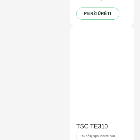
PERŽIŪRĖTI
TSC TE310
Etikečių spausdintuvai