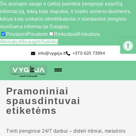
Šis puslapis saugo ir (arba) pasiekia įrenginyje esančią
informaciją, tokią kaip slapukai, ir tvarko asmens duomenis,
tokius kaip unikalūs identifikatoriai ir standartinė įrenginio
siunčiama informacija
Daugiau
Privalomi
Privalomi
Rinkodara
Rinkodara
Atsisakyti
Išsaugoti
Sutinku
info@vygeja.lt
+370 620 73994
Pramoniniai
spausdintuvai
etiketėms
Tvirti įrenginiai 24/7 darbui – dideli ritiniai, metalinis