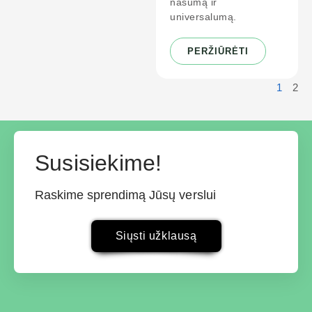
našumą ir
universalumą.
PERŽIŪRĖTI
1
2
Susisiekime!
Raskime sprendimą Jūsų verslui
Siųsti užklausą