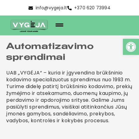
info@vygeja.lt
+370 620 73994
Automatizavimo
sprendimai
UAB „VYGĖJA“ – kuria ir įgyvendina brūkšninio
kodavimo specializuotus sprendimus nuo 1993 m.
Turime didelę patirtį brūkšninio kodavimo, prekių
žymėjimo ir atsekamumo, duomenų kaupimo, jų
perdavimo ir apdorojimo srityse. Galime Jums
pasiūlyti sprendimus, visiškai atitinkančius Jūsų
įmonės gamybos, sandėliavimo, prekybos,
vadybos, kontrolės ir kokybės procesus.