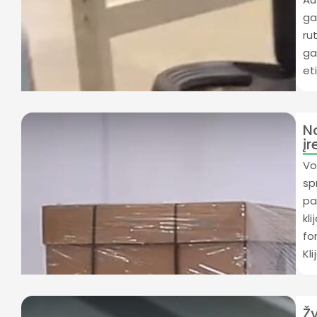
ga
ru
ga
et
N
į
Vo
sp
pa
kl
fo
Kl
Ž