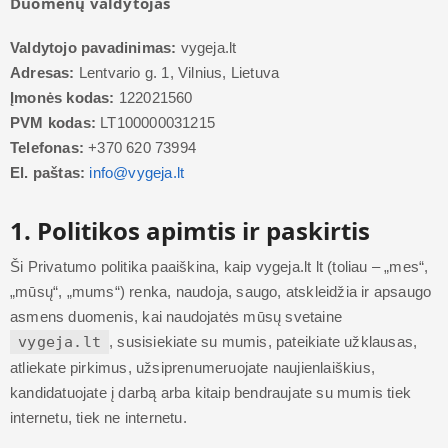
Duomenų valdytojas
Valdytojo pavadinimas:
vygeja.lt
Adresas:
Lentvario g. 1, Vilnius, Lietuva
Įmonės kodas:
122021560
PVM kodas:
LT100000031215
Telefonas:
+370 620 73994
El. paštas:
info@vygeja.lt
1. Politikos apimtis ir paskirtis
Ši Privatumo politika paaiškina, kaip vygeja.lt lt (toliau – „mes“,
„mūsų“, „mums“) renka, naudoja, saugo, atskleidžia ir apsaugo
asmens duomenis, kai naudojatės mūsų svetaine
vygeja.lt
, susisiekiate su mumis, pateikiate užklausas,
atliekate pirkimus, užsiprenumeruojate naujienlaiškius,
kandidatuojate į darbą arba kitaip bendraujate su mumis tiek
internetu, tiek ne internetu.