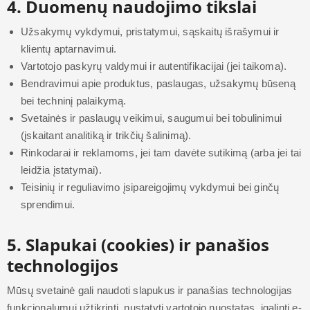
4. Duomenų naudojimo tikslai
Užsakymų vykdymui, pristatymui, sąskaitų išrašymui ir
klientų aptarnavimui.
Vartotojo paskyrų valdymui ir autentifikacijai (jei taikoma).
Bendravimui apie produktus, paslaugas, užsakymų būseną
bei techninį palaikymą.
Svetainės ir paslaugų veikimui, saugumui bei tobulinimui
(įskaitant analitiką ir trikčių šalinimą).
Rinkodarai ir reklamoms, jei tam davėte sutikimą (arba jei tai
leidžia įstatymai).
Teisinių ir reguliavimo įsipareigojimų vykdymui bei ginčų
sprendimui.
5. Slapukai (cookies) ir panašios
technologijos
Mūsų svetainė gali naudoti slapukus ir panašias technologijas
funkcionalumui užtikrinti, nustatyti vartotojo nuostatas, įgalinti e-