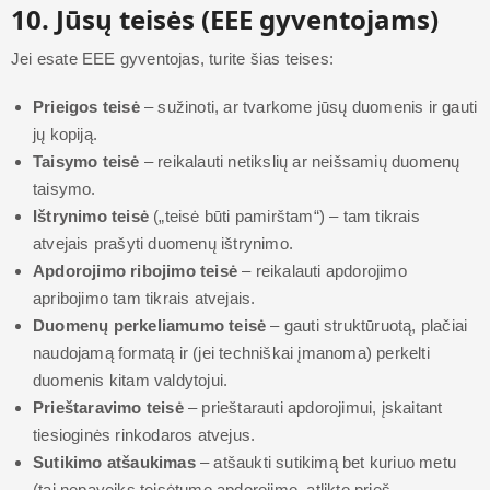
10. Jūsų teisės (EEE gyventojams)
Jei esate EEE gyventojas, turite šias teises:
Prieigos teisė
– sužinoti, ar tvarkome jūsų duomenis ir gauti
jų kopiją.
Taisymo teisė
– reikalauti netikslių ar neišsamių duomenų
taisymo.
Ištrynimo teisė
(„teisė būti pamirštam“) – tam tikrais
atvejais prašyti duomenų ištrynimo.
Apdorojimo ribojimo teisė
– reikalauti apdorojimo
apribojimo tam tikrais atvejais.
Duomenų perkeliamumo teisė
– gauti struktūruotą, plačiai
naudojamą formatą ir (jei techniškai įmanoma) perkelti
duomenis kitam valdytojui.
Prieštaravimo teisė
– prieštarauti apdorojimui, įskaitant
tiesioginės rinkodaros atvejus.
Sutikimo atšaukimas
– atšaukti sutikimą bet kuriuo metu
(tai nepaveiks teisėtumo apdorojimo, atlikto prieš