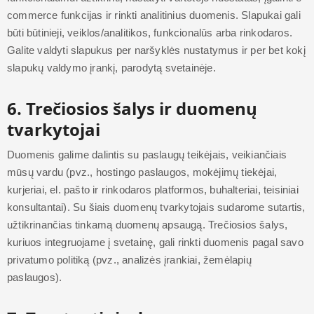
commerce funkcijas ir rinkti analitinius duomenis. Slapukai gali
būti būtinieji, veiklos/analitikos, funkcionalūs arba rinkodaros.
Galite valdyti slapukus per naršyklės nustatymus ir per bet kokį
slapukų valdymo įrankį, parodytą svetainėje.
6. Trečiosios šalys ir duomenų
tvarkytojai
Duomenis galime dalintis su paslaugų teikėjais, veikiančiais
mūsų vardu (pvz., hostingo paslaugos, mokėjimų tiekėjai,
kurjeriai, el. pašto ir rinkodaros platformos, buhalteriai, teisiniai
konsultantai). Su šiais duomenų tvarkytojais sudarome sutartis,
užtikrinančias tinkamą duomenų apsaugą. Trečiosios šalys,
kuriuos integruojame į svetainę, gali rinkti duomenis pagal savo
privatumo politiką (pvz., analizės įrankiai, žemėlapių
paslaugos).