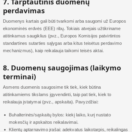
7. Tarptautinis duomenų
perdavimas
Duomenys kartais gali būti tvarkomi arba saugomi už Europos
ekonominės erdvės (EEE) ribų. Tokiais atvejais užtikriname
atitinkamus saugiklius (pvz., Europos Komisijos patvirtintos
standartines sutarties sąlygas arba kitus teisėtus perdavimo
mechanizmus), kaip reikalauja taikomi teisės aktai.
8. Duomenų saugojimas (laikymo
terminai)
Asmens duomenis saugosime tik tiek, kiek būtina
atitinkamiems tikslams įgyvendinti, taip pat tiek, kiek to
reikalauja įstatymai (pvz., apskaita). Pavyzdžiai:
Buhalterinės/sąskaitų bylos: kiekį laiko, kurį nustato
mokesčių ir apskaitos reikalavimai.
Klientų aptarnavimo įrašai: adekvatus laikotarpis, reikalingas