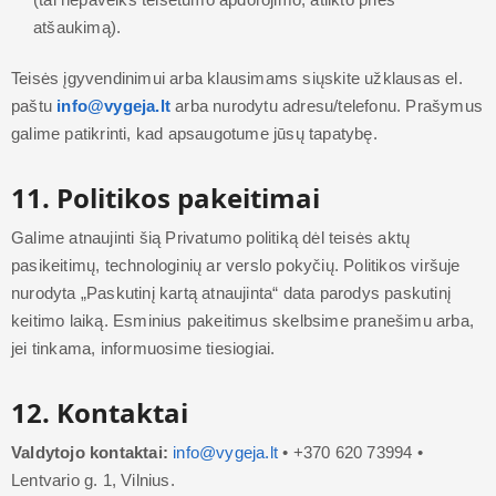
atšaukimą).
Teisės įgyvendinimui arba klausimams siųskite užklausas el.
paštu
info@vygeja.lt
arba nurodytu adresu/telefonu. Prašymus
galime patikrinti, kad apsaugotume jūsų tapatybę.
11. Politikos pakeitimai
Galime atnaujinti šią Privatumo politiką dėl teisės aktų
pasikeitimų, technologinių ar verslo pokyčių. Politikos viršuje
nurodyta „Paskutinį kartą atnaujinta“ data parodys paskutinį
keitimo laiką. Esminius pakeitimus skelbsime pranešimu arba,
jei tinkama, informuosime tiesiogiai.
12. Kontaktai
Valdytojo kontaktai:
info@vygeja.lt
• +370 620 73994 •
Lentvario g. 1, Vilnius.