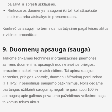
palaikyti ir spręsti užklausas.
Rinkodaros duomenys: saugomi iki tol, kol atšauksite
sutikimą arba atsisakysite prenumeratos.
Konkrečius saugojimo terminus nustatysime pagal teisės aktus
ir vidines procedūras.
9. Duomenų apsauga (sauga)
Taikome tinkamas technines ir organizacines priemones
asmens duomenims apsaugoti nuo neteisėtos prieigos,
praradimo, pakeitimo ar atskleidimo. Tai apima saugius
serverius, prieigos kontrolę, duomenų šifravimą perduodant
(HTTPS) ir periodinius saugumo patikrinimus. Nors dedame
pastangas užtikrinti saugumą, negalime garantuoti 100 %
apsaugos; apie galimus privatumo pažeidimus veiksime pagal
taikomus teisės aktus.