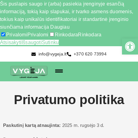
Šis puslapis saugo ir (arba) pasiekia įrenginyje esančią
informaciją, tokią kaip slapukai, ir tvarko asmens duomenis,
tokius kaip unikalūs identifikatoriai ir standartinė įrenginio
siunčiama informacija
Daugiau
Privalomi
Privalomi
Rinkodara
Rinkodara
Atsisakyti
Išsaugoti
Sutinku
info@vygeja.lt
+370 620 73994
Privatumo politika
Paskutinį kartą atnaujinta:
2025 m. rugsėjo 3 d.