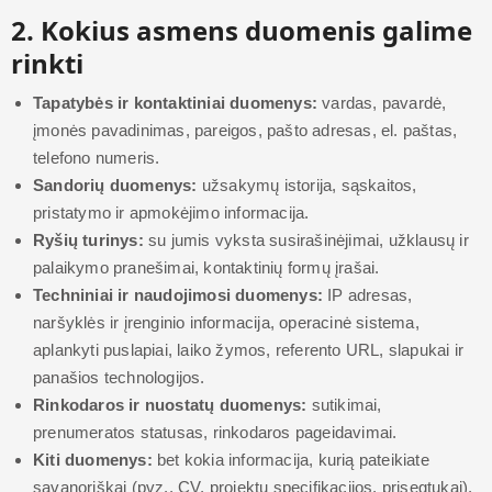
2. Kokius asmens duomenis galime
rinkti
Tapatybės ir kontaktiniai duomenys:
vardas, pavardė,
įmonės pavadinimas, pareigos, pašto adresas, el. paštas,
telefono numeris.
Sandorių duomenys:
užsakymų istorija, sąskaitos,
pristatymo ir apmokėjimo informacija.
Ryšių turinys:
su jumis vyksta susirašinėjimai, užklausų ir
palaikymo pranešimai, kontaktinių formų įrašai.
Techniniai ir naudojimosi duomenys:
IP adresas,
naršyklės ir įrenginio informacija, operacinė sistema,
aplankyti puslapiai, laiko žymos, referento URL, slapukai ir
panašios technologijos.
Rinkodaros ir nuostatų duomenys:
sutikimai,
prenumeratos statusas, rinkodaros pageidavimai.
Kiti duomenys:
bet kokia informacija, kurią pateikiate
savanoriškai (pvz., CV, projektų specifikacijos, prisegtukai).