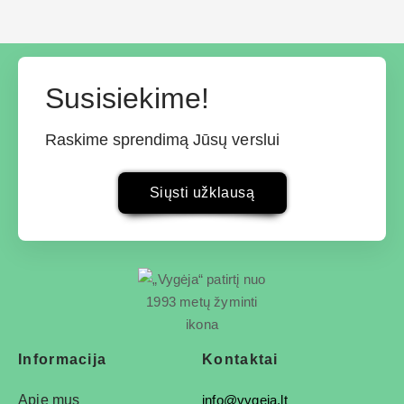
Susisiekime!
Raskime sprendimą Jūsų verslui
Siųsti užklausą
Informacija
Kontaktai
Apie mus
info@vygeja.lt