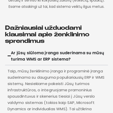
detalių ir serviso iki kokybiškų žaliavų (etikečių, lipdukų).
Esame atsakingi už tai, kad sistema veiktų ilgus metus.
Dažniausiai užduodami
klausimai apie ženklinimo
sprendimus
Ar jūsų siūloma įranga suderinama su mūsų
turima WMS ar ERP sistema?
Taip, mūsų ženklinimo įranga ir programinė įranga
suderinama su dauguma populiariausių ERP ir WMS
sistemų. Nesiekiame pakeisti Jūsų turimos
infrastruktūros, o integruojame pramoninius
spausdintuvus ir skenerius tiesiai į Jūsų verslo
valdymo sistemas (tokias kaip SAP, Microsoft
Dynamics ar individualias WMS). Tai užtikrina