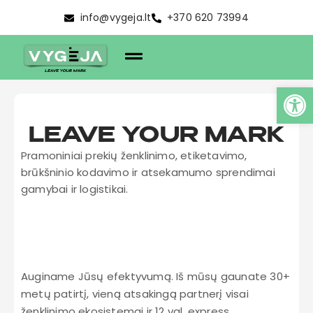
info@vygeja.lt
+370 620 73994
LEAVE YOUR MARK
Pramoniniai prekių ženklinimo, etiketavimo,
brūkšninio kodavimo ir atsekamumo sprendimai
gamybai ir logistikai.
Auginame Jūsų efektyvumą. Iš mūsų gaunate 30+
metų patirtį, vieną atsakingą partnerį visai
ženklinimo ekosistemai ir 12 val. express