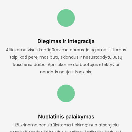
3.
Diegimas ir integracija
Atliekame visus konfigūravimo darbus. Įdiegiame sistemas
taip, kad perėjimas būtų sklandus ir nesustabdytų Jūsų
kasdienio darbo. Apmokome darbuotojus efektyviai
naudotis naujais įrankiais.
4.
Nuolatinis palaikymas
Užtikriname nenutrūkstamą tiekimą: nuo atsarginių