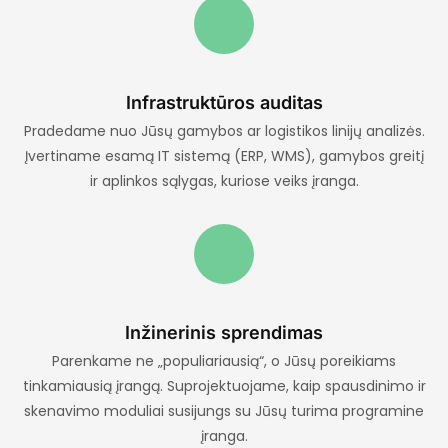
1.
Infrastruktūros auditas
Pradedame nuo Jūsų gamybos ar logistikos linijų analizės.
Įvertiname esamą IT sistemą (ERP, WMS), gamybos greitį
ir aplinkos sąlygas, kuriose veiks įranga.
2.
Inžinerinis sprendimas
Parenkame ne „populiariausią“, o Jūsų poreikiams
tinkamiausią įrangą. Suprojektuojame, kaip spausdinimo ir
skenavimo moduliai susijungs su Jūsų turima programine
įranga.