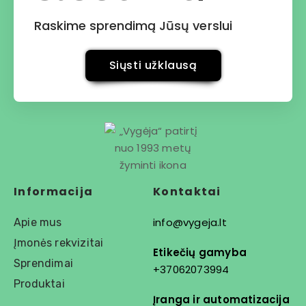
Raskime sprendimą Jūsų verslui
Siųsti užklausą
Informacija
Kontaktai
info@vygeja.lt
Apie mus
Įmonės rekvizitai
Etikečių gamyba
Sprendimai
+37062073994
Produktai
Įranga ir automatizacija