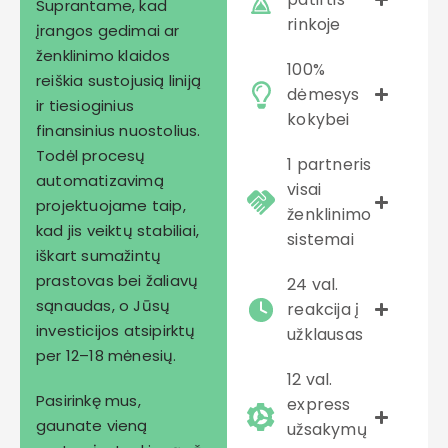
Suprantame, kad
rinkoje
įrangos gedimai ar
ženklinimo klaidos
100%
reiškia sustojusią liniją
dėmesys
ir tiesioginius
kokybei
finansinius nuostolius.
Todėl procesų
1 partneris
automatizavimą
visai
projektuojame taip,
ženklinimo
kad jis veiktų stabiliai,
sistemai
iškart sumažintų
prastovas bei žaliavų
24 val.
sąnaudas, o Jūsų
reakcija į
investicijos atsipirktų
užklausas
per 12–18 mėnesių.
12 val.
Pasirinkę mus,
express
gaunate vieną
užsakymų