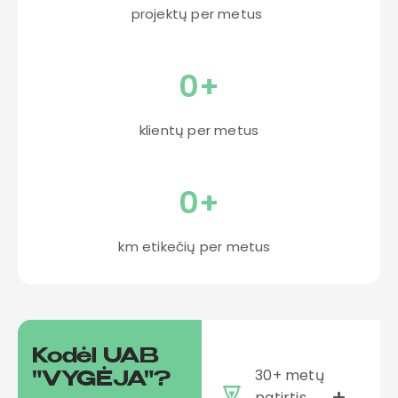
projektų per metus
0
+
klientų per metus
0
+
km etikečių per metus
Kodėl UAB
30+ metų
"VYGĖJA"?
patirtis