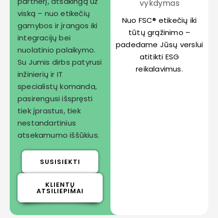
partnerį, atsakingą už
vykdymas
viską – nuo etikečių
Nuo FSC® etikečių iki
gamybos ir įrangos iki
tūtų grąžinimo –
integracijų bei
padedame Jūsų verslui
nuolatinio palaikymo.
atitikti ESG
Su Jumis dirbs patyrusi
reikalavimus.
inžinierių ir IT
specialistų komanda,
pasirengusi išspręsti
tiek įprastus, tiek
nestandartinius
atsekamumo iššūkius.
SUSISIEKTI
KLIENTŲ
ATSILIEPIMAI