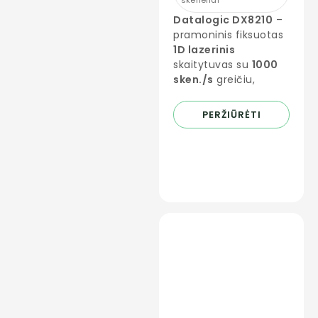
Datalogic DX8210
–
pramoninis fiksuotas
1D lazerinis
skaitytuvas su
1000
sken./s
greičiu,
PERŽIŪRĖTI