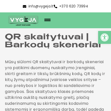
info@vygeja.lt
+370 620 73994
QR skaitytuvai |
Barkodų skeneriai
Mūsų siūlomi QR skaitytuvai ir barkodų skeneriai
yra patikimi duomenų nuskaitymo įrenginiai,
skirti greitam ir tikslų brūkšninių kodų, QR kodų ir
kitų žymų atpažinimui įvairiose veiklos srityse –
nuo prekybos ir logistikos iki sandėliavimo ir
gamybos. Šios skaitytuvo klasės priemonės
užtikrina aukštą nuskaitymo greitį, plačią
suderinamumą su skirtingomis kodavimo
sistemomis ir ergonomišką darbą, todėl padeda