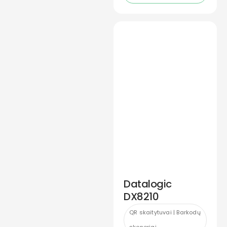
Datalogic
DX8210
QR skaitytuvai | Barkodų
skeneriai