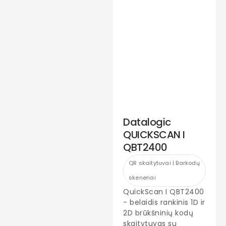
Datalogic
QUICKSCAN I
QBT2400
QR skaitytuvai | Barkodų
skeneriai
QuickScan I QBT2400
- belaidis rankinis 1D ir
2D brūkšninių kodų
skaitytuvas su