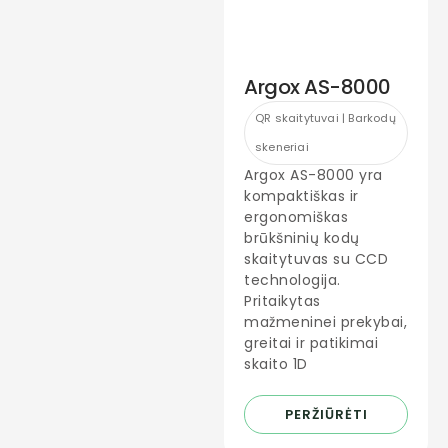
Argox AS-8000
QR skaitytuvai | Barkodų
skeneriai
Argox AS-8000 yra
kompaktiškas ir
ergonomiškas
brūkšninių kodų
skaitytuvas su CCD
technologija.
Pritaikytas
mažmeninei prekybai,
greitai ir patikimai
skaito 1D
PERŽIŪRĖTI