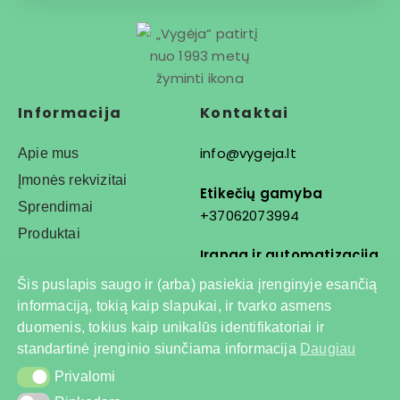
Informacija
Kontaktai
info@vygeja.lt
Apie mus
Įmonės rekvizitai
Etikečių gamyba
Sprendimai
+37062073994
Produktai
Įranga ir automatizacija
+37068792778
Šis puslapis saugo ir (arba) pasiekia įrenginyje esančią
informaciją, tokią kaip slapukai, ir tvarko asmens
duomenis, tokius kaip unikalūs identifikatoriai ir
© 2026 Visos teisės
standartinė įrenginio siunčiama informacija
Daugiau
saugomos
Privalomi
Privalomi
Privatumo politika