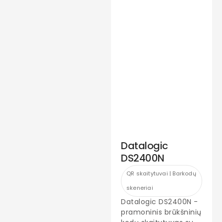
Datalogic
DS2400N
QR skaitytuvai | Barkodų
skeneriai
Datalogic DS2400N -
pramoninis brūkšninių