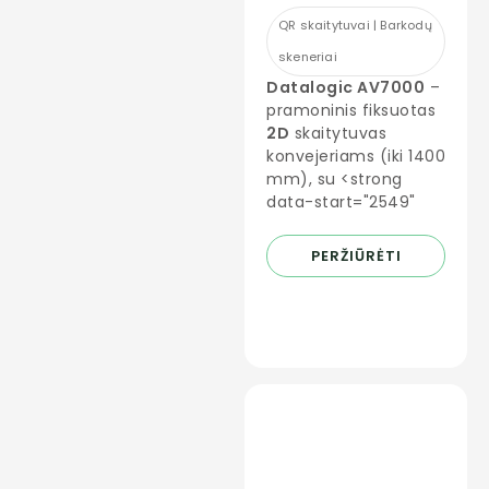
QR skaitytuvai | Barkodų
skeneriai
Datalogic AV7000
–
pramoninis fiksuotas
2D
skaitytuvas
konvejeriams (iki 1400
mm), su <strong
data-start="2549"
PERŽIŪRĖTI