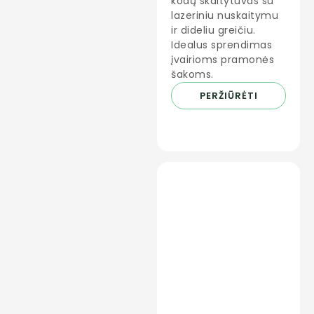
kodų skaitytuvas su
lazeriniu nuskaitymu
ir dideliu greičiu.
Idealus sprendimas
įvairioms pramonės
šakoms.
PERŽIŪRĖTI