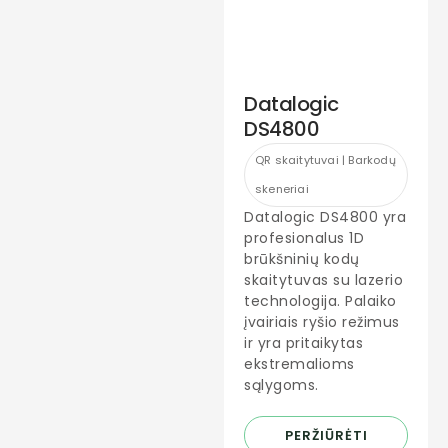
Datalogic
DS4800
QR skaitytuvai | Barkodų
skeneriai
Datalogic DS4800 yra
profesionalus 1D
brūkšninių kodų
skaitytuvas su lazerio
technologija. Palaiko
įvairiais ryšio režimus
ir yra pritaikytas
ekstremalioms
sąlygoms.
PERŽIŪRĖTI