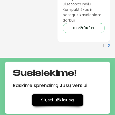
Bluetooth ryšiu.
Kompaktiškas ir
patogus kasdieniam
darbui.
PERŽIŪRĖTI
1
2
Susisiekime!
Raskime sprendimą Jūsų verslui
Siųsti užklausą