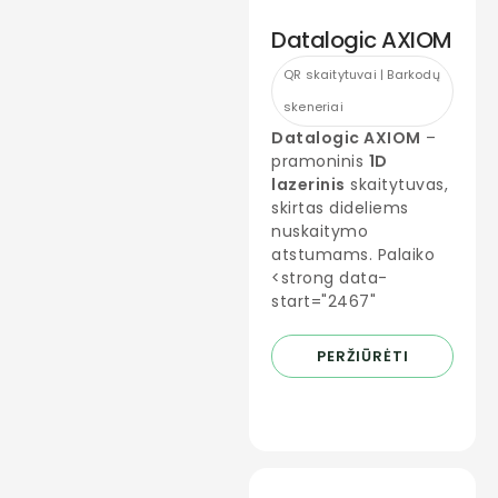
Datalogic AXIOM
QR skaitytuvai | Barkodų
skeneriai
Datalogic AXIOM
–
pramoninis
1D
lazerinis
skaitytuvas,
skirtas dideliems
nuskaitymo
atstumams. Palaiko
<strong data-
start="2467"
PERŽIŪRĖTI