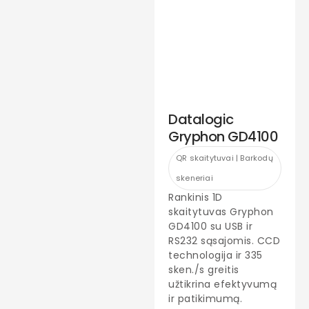
Datalogic
Gryphon GD4100
QR skaitytuvai | Barkodų
skeneriai
Rankinis 1D
skaitytuvas Gryphon
GD4100 su USB ir
RS232 sąsajomis. CCD
technologija ir 335
sken./s greitis
užtikrina efektyvumą
ir patikimumą.