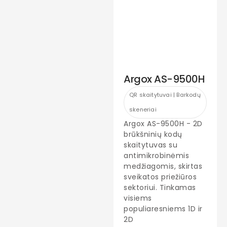
Argox AS-9500H
QR skaitytuvai | Barkodų
skeneriai
Argox AS-9500H - 2D
brūkšninių kodų
skaitytuvas su
antimikrobinėmis
medžiagomis, skirtas
sveikatos priežiūros
sektoriui. Tinkamas
visiems
populiaresniems 1D ir
2D