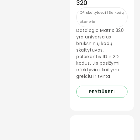
320
QR skaitytuvai | Barkodų
skeneriai
Datalogic Matrix 320
yra universalus
brūkšninių kodų
skaitytuvas,
palaikantis 1D ir 2D
kodus. Jis pasižymi
efektyviu skaitymo
greičiu ir tvirta
PERŽIŪRĖTI