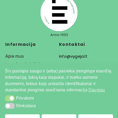
Informacija
Kontaktai
info@vygeja.lt
Apie mus
Įmonės rekvizitai
Etikečių gamyba
Šis puslapis saugo ir (arba) pasiekia įrenginyje esančią
Sprendimai
+37062073994
informaciją, tokią kaip slapukai, ir tvarko asmens
Produktai
duomenis, tokius kaip unikalūs identifikatoriai ir
Įranga ir automatizacija
standartinė įrenginio siunčiama informacija
Daugiau
+37068792778
Privalomi
Privalomi
Rinkodara
Rinkodara
© 2026 Visos teisės