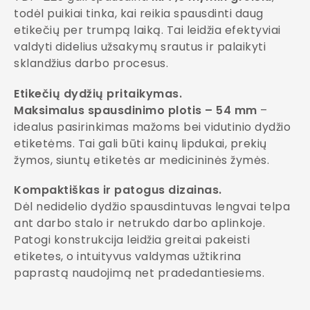
todėl puikiai tinka, kai reikia spausdinti daug
etikečių per trumpą laiką. Tai leidžia efektyviai
valdyti didelius užsakymų srautus ir palaikyti
sklandžius darbo procesus.
Etikečių dydžių pritaikymas.
Maksimalus spausdinimo plotis – 54 mm
–
idealus pasirinkimas mažoms bei vidutinio dydžio
etiketėms. Tai gali būti kainų lipdukai, prekių
žymos, siuntų etiketės ar medicininės žymės.
Kompaktiškas ir patogus dizainas.
Dėl nedidelio dydžio spausdintuvas lengvai telpa
ant darbo stalo ir netrukdo darbo aplinkoje.
Patogi konstrukcija leidžia greitai pakeisti
etiketes, o intuityvus valdymas užtikrina
paprastą naudojimą net pradedantiesiems.