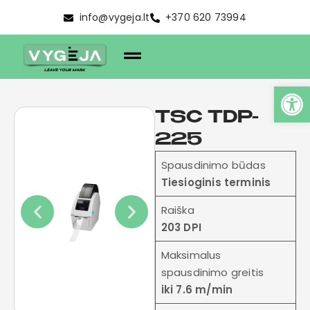
info@vygeja.lt
+370 620 73994
TSC TDP-
225
Spausdinimo būdas
Tiesioginis terminis
Raiška
203 DPI
Maksimalus
spausdinimo greitis
iki 7.6 m/min