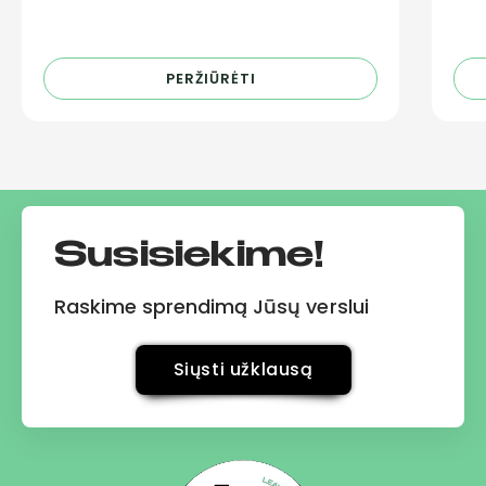
spausdinimą su 203 DPI bei 300 DPI
mm/
raiška. Idealiai tinka logistikos
pra
PERŽIŪRĖTI
Susisiekime!
Raskime sprendimą Jūsų verslui
Siųsti užklausą