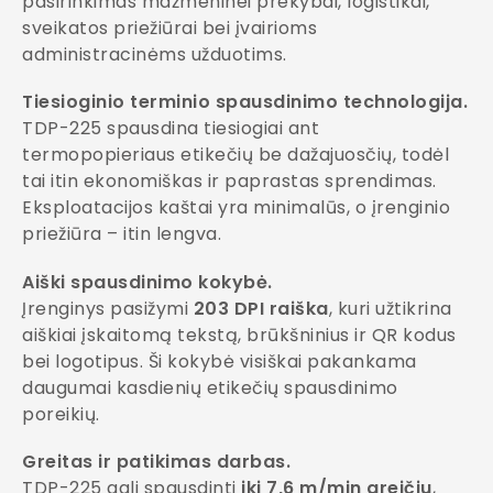
pasirinkimas mažmeninei prekybai, logistikai,
sveikatos priežiūrai bei įvairioms
administracinėms užduotims.
Tiesioginio terminio spausdinimo technologija.
TDP-225 spausdina tiesiogiai ant
termopopieriaus etikečių be dažajuosčių, todėl
tai itin ekonomiškas ir paprastas sprendimas.
Eksploatacijos kaštai yra minimalūs, o įrenginio
priežiūra – itin lengva.
Aiški spausdinimo kokybė.
Įrenginys pasižymi
203 DPI raiška
, kuri užtikrina
aiškiai įskaitomą tekstą, brūkšninius ir QR kodus
bei logotipus. Ši kokybė visiškai pakankama
daugumai kasdienių etikečių spausdinimo
poreikių.
Greitas ir patikimas darbas.
TDP-225 gali spausdinti
iki 7,6 m/min greičiu
,