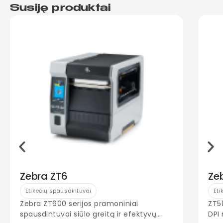
Susiję produktai
Zebra ZT6
Ze
Etikečių spausdintuvai
Eti
Zebra ZT600 serijos pramoniniai
ZT5
spausdintuvai siūlo greitą ir efektyvų
DPI 