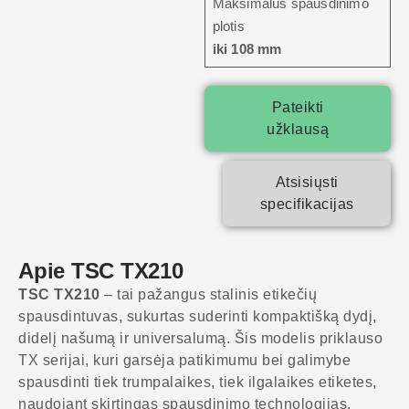
Maksimalus spausdinimo
plotis
iki 108 mm
Pateikti
užklausą
Atsisiųsti
specifikacijas
Apie TSC TX210
TSC TX210
– tai pažangus stalinis etikečių
spausdintuvas, sukurtas suderinti kompaktišką dydį,
didelį našumą ir universalumą. Šis modelis priklauso
TX serijai, kuri garsėja patikimumu bei galimybe
spausdinti tiek trumpalaikes, tiek ilgalaikes etiketes,
naudojant skirtingas spausdinimo technologijas.