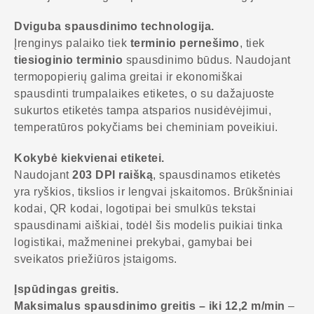
Dviguba spausdinimo technologija.
Įrenginys palaiko tiek
terminio pernešimo
, tiek
tiesioginio terminio
spausdinimo būdus. Naudojant
termopopierių galima greitai ir ekonomiškai
spausdinti trumpalaikes etiketes, o su dažajuoste
sukurtos etiketės tampa atsparios nusidėvėjimui,
temperatūros pokyčiams bei cheminiam poveikiui.
Kokybė kiekvienai etiketei.
Naudojant
203 DPI raišką
, spausdinamos etiketės
yra ryškios, tikslios ir lengvai įskaitomos. Brūkšniniai
kodai, QR kodai, logotipai bei smulkūs tekstai
spausdinami aiškiai, todėl šis modelis puikiai tinka
logistikai, mažmeninei prekybai, gamybai bei
sveikatos priežiūros įstaigoms.
Įspūdingas greitis.
Maksimalus spausdinimo greitis – iki 12,2 m/min
–