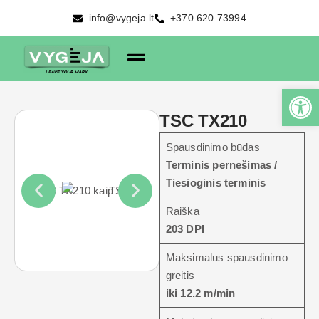
info@vygeja.lt
+370 620 73994
TSC TX210
Spausdinimo būdas
Terminis pernešimas /
Tiesioginis terminis
Raiška
203 DPI
Maksimalus spausdinimo
greitis
iki 12.2 m/min