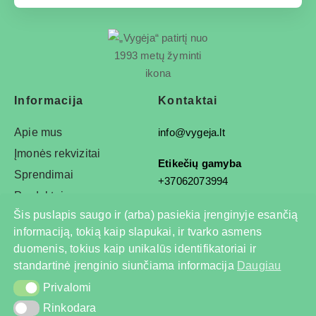
Informacija
Kontaktai
Apie mus
info@vygeja.lt
Įmonės rekvizitai
Etikečių gamyba
Sprendimai
+37062073994
Produktai
Įranga ir automatizacija
Šis puslapis saugo ir (arba) pasiekia įrenginyje esančią
+37068792778
informaciją, tokią kaip slapukai, ir tvarko asmens
duomenis, tokius kaip unikalūs identifikatoriai ir
standartinė įrenginio siunčiama informacija
Daugiau
© 2026 Visos teisės saugomos
Privalomi
Privalomi
Privatumo politika
Rinkodara
Rinkodara