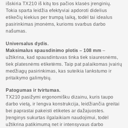
išskiria TX210 iš kitų tos pačios klasės įrenginių.
Tokia sparta leidžia efektyviai apdoroti didelius
etikečių kiekius per trumpą laiką, todėl tai idealus
pasirinkimas įmonėms, kurioms svarbus darbo
našumas.
Universalus dydis.
Maksimalus spausdinimo plotis – 108 mm
–
užtikrina, kad spausdintuvas tinka tiek siauresnėms,
tiek platesnėms etiketėms. Taip pat palaikomas įvairių
medžiagų pasirinkimas, kas suteikia lankstumo ir
pritaikymo galimybių.
Patogumas ir tvirtumas.
TX210 pasižymi ergonomišku dizainu, kuris taupo
darbo vietą, ir lengva konstrukcija, leidžiančia greitai
bei paprastai pakeisti etiketes ar dažajuostes.
Įrenginys sukurtas ilgalaikiam naudojimui, todėl
užtikrina patikimumą net ir intensyvaus darbo