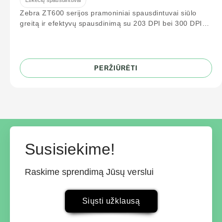
Etikečių spausdintuvai
Zebra ZT600 serijos pramoniniai spausdintuvai siūlo
greitą ir efektyvų spausdinimą su 203 DPI bei 300 DPI
raiška. Idealiai tinka logistikos
PERŽIŪRĖTI
Susisiekime!
Raskime sprendimą Jūsų verslui
Siųsti užklausą