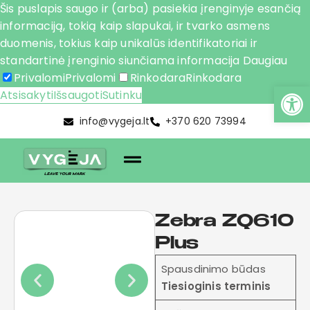
Šis puslapis saugo ir (arba) pasiekia įrenginyje esančią
informaciją, tokią kaip slapukai, ir tvarko asmens
duomenis, tokius kaip unikalūs identifikatoriai ir
standartinė įrenginio siunčiama informacija
Daugiau
Privalomi
Privalomi
Rinkodara
Rinkodara
Atsisakyti
Išsaugoti
Sutinku
info@vygeja.lt
+370 620 73994
Zebra ZQ610
Plus
Spausdinimo būdas
Tiesioginis terminis