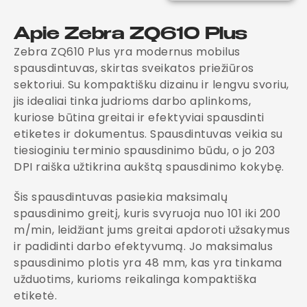
Apie Zebra ZQ610 Plus
Zebra ZQ610 Plus yra modernus mobilus
spausdintuvas, skirtas sveikatos priežiūros
sektoriui. Su kompaktišku dizainu ir lengvu svoriu,
jis idealiai tinka judrioms darbo aplinkoms,
kuriose būtina greitai ir efektyviai spausdinti
etiketes ir dokumentus. Spausdintuvas veikia su
tiesioginiu terminio spausdinimo būdu, o jo 203
DPI raiška užtikrina aukštą spausdinimo kokybę.
Šis spausdintuvas pasiekia maksimalų
spausdinimo greitį, kuris svyruoja nuo 101 iki 200
m/min, leidžiant jums greitai apdoroti užsakymus
ir padidinti darbo efektyvumą. Jo maksimalus
spausdinimo plotis yra 48 mm, kas yra tinkama
užduotims, kurioms reikalinga kompaktiška
etiketė.