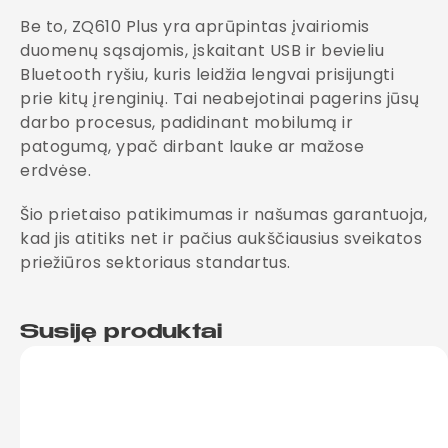
Be to, ZQ610 Plus yra aprūpintas įvairiomis
duomenų sąsajomis, įskaitant USB ir bevieliu
Bluetooth ryšiu, kuris leidžia lengvai prisijungti
prie kitų įrenginių. Tai neabejotinai pagerins jūsų
darbo procesus, padidinant mobilumą ir
patogumą, ypač dirbant lauke ar mažose
erdvėse.
Šio prietaiso patikimumas ir našumas garantuoja,
kad jis atitiks net ir pačius aukščiausius sveikatos
priežiūros sektoriaus standartus.
Susiję produktai