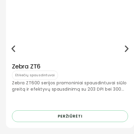
Zebra ZT6
Etikečių spausdintuvai
Zebra ZT600 serijos pramoniniai spausdintuvai siūlo
greitą ir efektyvų spausdinimą su 203 DPI bei 300
DPI raiška. Idealiai tinka logistikos
PERŽIŪRĖTI