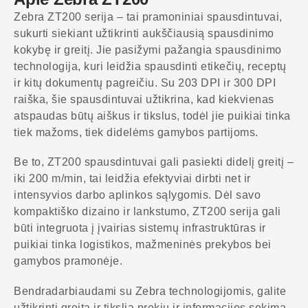
Zebra ZT200 serija – tai pramoniniai spausdintuvai,
sukurti siekiant užtikrinti aukščiausią spausdinimo
kokybę ir greitį. Jie pasižymi pažangia spausdinimo
technologija, kuri leidžia spausdinti etikečių, receptų
ir kitų dokumentų pagreičiu. Su 203 DPI ir 300 DPI
raiška, šie spausdintuvai užtikrina, kad kiekvienas
atspaudas būtų aiškus ir tikslus, todėl jie puikiai tinka
tiek mažoms, tiek didelėms gamybos partijoms.
Be to, ZT200 spausdintuvai gali pasiekti didelį greitį –
iki 200 m/min, tai leidžia efektyviai dirbti net ir
intensyvios darbo aplinkos sąlygomis. Dėl savo
kompaktiško dizaino ir lankstumo, ZT200 serija gali
būti integruota į įvairias sistemų infrastruktūras ir
puikiai tinka logistikos, mažmeninės prekybos bei
gamybos pramonėje.
Bendradarbiaudami su Zebra technologijomis, galite
užtikrinti greitą ir tikslią prekių ir informacijos sekimą.