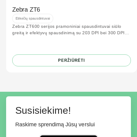
Zebra ZT6
Etikečių spausdintuvai
Zebra ZT600 serijos pramoniniai spausdintuvai siūlo
greitą ir efektyvų spausdinimą su 203 DPI bei 300 DPI
raiška. Idealiai tinka logistikos
PERŽIŪRĖTI
Susisiekime!
Raskime sprendimą Jūsų verslui