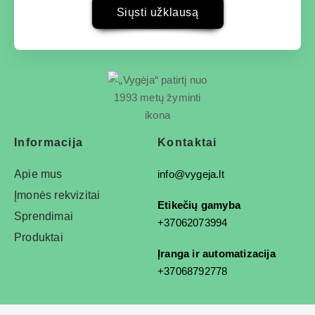
Siųsti užklausą
Informacija
Kontaktai
Apie mus
info@vygeja.lt
Įmonės rekvizitai
Etikečių gamyba
Sprendimai
+37062073994
Produktai
Įranga ir automatizacija
+37068792778