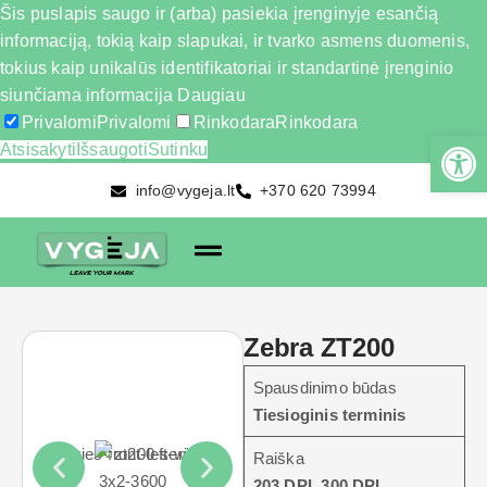
Šis puslapis saugo ir (arba) pasiekia įrenginyje esančią
informaciją, tokią kaip slapukai, ir tvarko asmens duomenis,
tokius kaip unikalūs identifikatoriai ir standartinė įrenginio
siunčiama informacija
Daugiau
Privalomi
Privalomi
Rinkodara
Rinkodara
Atsisakyti
Išsaugoti
Sutinku
info@vygeja.lt
+370 620 73994
Zebra ZT200
Spausdinimo būdas
Tiesioginis terminis
Raiška
203 DPI, 300 DPI