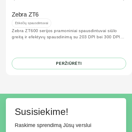
Zebra ZT6
Etikečių spausdintuvai
Zebra ZT600 serijos pramoniniai spausdintuvai siūlo
greitą ir efektyvų spausdinimą su 203 DPI bei 300 DPI
raiška. Idealiai tinka logistikos
PERŽIŪRĖTI
Susisiekime!
Raskime sprendimą Jūsų verslui