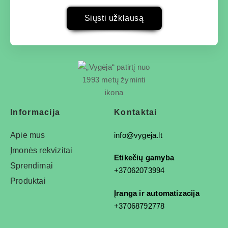
Siųsti užklausą
Informacija
Kontaktai
Apie mus
info@vygeja.lt
Įmonės rekvizitai
Etikečių gamyba
Sprendimai
+37062073994
Produktai
Įranga ir automatizacija
+37068792778