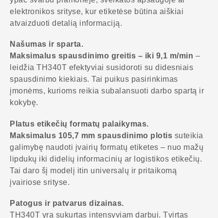
elektronikos srityse, kur etiketėse būtina aiškiai
atvaizduoti detalią informaciją.
Našumas ir sparta.
Maksimalus spausdinimo greitis – iki 9,1 m/min
–
leidžia TH340T efektyviai susidoroti su didesniais
spausdinimo kiekiais. Tai puikus pasirinkimas
įmonėms, kurioms reikia subalansuoti darbo spartą ir
kokybę.
Platus etikečių formatų palaikymas.
Maksimalus 105,7 mm spausdinimo plotis
suteikia
galimybę naudoti įvairių formatų etiketes – nuo mažų
lipdukų iki didelių informacinių ar logistikos etikečių.
Tai daro šį modelį itin universalų ir pritaikomą
įvairiose srityse.
Patogus ir patvarus dizainas.
TH340T yra sukurtas intensyviam darbui. Tvirtas