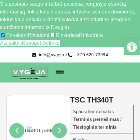
Šis puslapis saugo ir (arba) pasiekia įrenginyje esančią
informaciją, tokią kaip slapukai, ir tvarko asmens duomenis,
tokius kaip unikalūs identifikatoriai ir standartinė įrenginio
siunčiama informacija
Daugiau
Privalomi
Privalomi
Rinkodara
Rinkodara
Atsisakyti
Išsaugoti
Sutinku
info@vygeja.lt
+370 620 73994
TSC TH340T
Spausdinimo būdas
Terminis pernešimas /
Tiesioginis terminis
Raiška