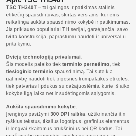
TSC TH340T
– tai galingas ir patikimas stalinis
etikečių spausdintuvas, skirtas verslams, kuriems
reikalinga aukšta spausdinimo kokybė ir patikimumas.
Jis priklauso populiariai TH serijai, garsėjančiai savo
tvirta konstrukcija, paprastumu naudoti ir universaliu
pritaikymu.
Dviejų technologijų privalumai.
Šis modelis palaiko tiek
terminio pernešimo
, tiek
tiesioginio terminio
spausdinimą. Tai suteikia
galimybę naudoti tiek pigesnes trumpalaikes etiketes,
tiek patvarias lipdukus su dažajuostėmis, kurie išlaiko
kokybę ilgą laiką net ir sudėtingomis sąlygomis.
Aukšta spausdinimo kokybė.
Įrenginys pasižymi
300 DPI raiška
, užtikrinančia itin
ryškius tekstus, tikslius logotipus, grafinius elementus
ir lengvai skaitomus brūkšninius bei QR kodus. Tai
ypač svarbu pramonėje, sveikatos apsaugoje ar