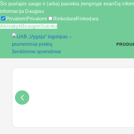
Šis puslapis saugo ir (arba) pasiekia įrenginyje esančią inform
informacija
Daugiau
Privalomi
Privalomi
Rinkodara
Rinkodara
Atsisakyti
Išsaugoti
Sutinku
PRODU