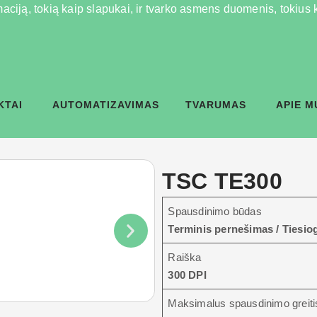
aciją, tokią kaip slapukai, ir tvarko asmens duomenis, tokius ka
KTAI
AUTOMATIZAVIMAS
TVARUMAS
APIE M
TSC TE300
Spausdinimo būdas
Terminis pernešimas / Tiesiog
Raiška
300 DPI
Maksimalus spausdinimo greiti