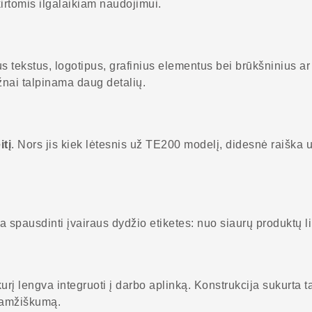
irtomis ilgalaikiam naudojimui.
us tekstus, logotipus, grafinius elementus bei brūkšninius ar
ažnai talpinama daug detalių.
itį
. Nors jis kiek lėtesnis už TE200 modelį, didesnė raiška 
a spausdinti įvairaus dydžio etiketes: nuo siaurų produktų li
 lengva integruoti į darbo aplinką. Konstrukcija sukurta ta
gaamžiškumą.