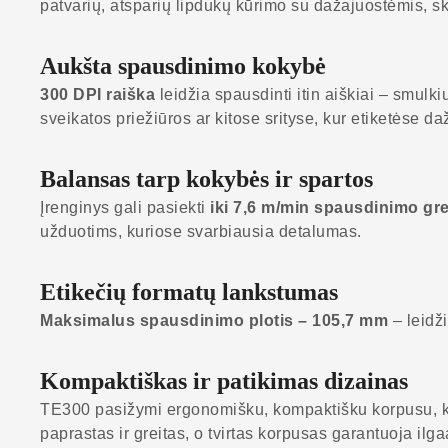
patvarių, atsparių lipdukų kūrimo su dažajuostėmis, sk
Aukšta spausdinimo kokybė
300 DPI raiška
leidžia spausdinti itin aiškiai – smulki
sveikatos priežiūros ar kitose srityse, kur etiketėse d
Balansas tarp kokybės ir spartos
Įrenginys gali pasiekti
iki 7,6 m/min spausdinimo gre
užduotims, kuriose svarbiausia detalumas.
Etikečių formatų lankstumas
Maksimalus spausdinimo plotis – 105,7 mm
– leidži
Kompaktiškas ir patikimas dizainas
TE300 pasižymi ergonomišku, kompaktišku korpusu, kurį
paprastas ir greitas, o tvirtas korpusas garantuoja il