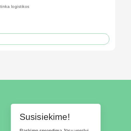
inka logistikos
Susisiekime!
Raskime sprendimą Jūsų verslui