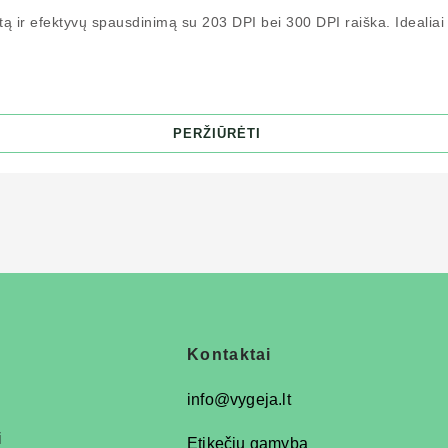
ą ir efektyvų spausdinimą su 203 DPI bei 300 DPI raiška. Idealiai t
PERŽIŪRĖTI
Kontaktai
info@vygeja.lt
i
Etikečių gamyba