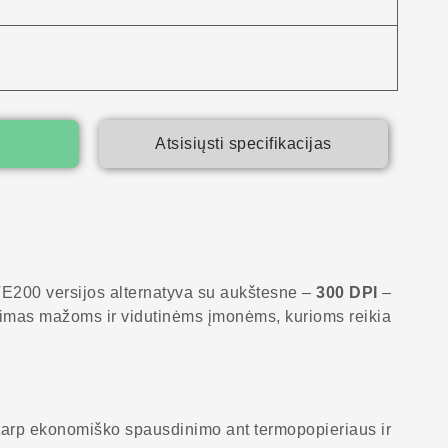
s
Atsisiųsti specifikacijas
TE200 versijos alternatyva su aukštesne –
300 DPI
–
inkimas mažoms ir vidutinėms įmonėms, kurioms reikia
 tarp ekonomiško spausdinimo ant termopopieriaus ir