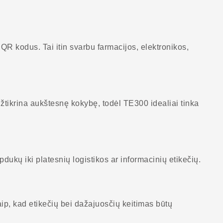
 QR kodus. Tai itin svarbu farmacijos, elektronikos,
užtikrina aukštesnę kokybę, todėl TE300 idealiai tinka
pdukų iki platesnių logistikos ar informacinių etikečių.
ip, kad etikečių bei dažajuosčių keitimas būtų