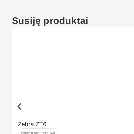
Susiję produktai
Zebra ZT6
Etikečių spausdintuvai