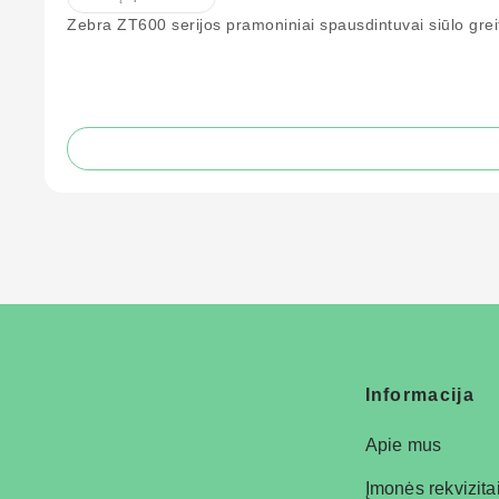
Zebra ZT600 serijos pramoniniai spausdintuvai siūlo greit
Informacija
Apie mus
Įmonės rekvizita