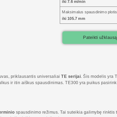
iki 7.6 m/min
Maksimalus spausdinimo ploti
iki 105.7 mm
Pateikti užklausą
uvas, priklausantis universaliai
TE serijai
. Šis modelis yra 
smulkus ir itin aiškus spausdinimas. TE300 yra puikus pasir
terminio
spausdinimo režimus. Tai suteikia galimybę rinktis