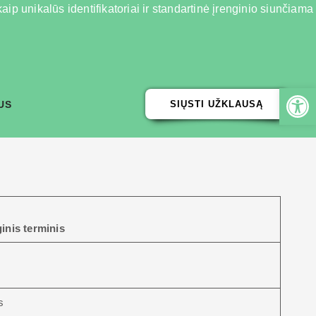
ip unikalūs identifikatoriai ir standartinė įrenginio siunčiama
US
SIŲSTI UŽKLAUSĄ
inis terminis
s