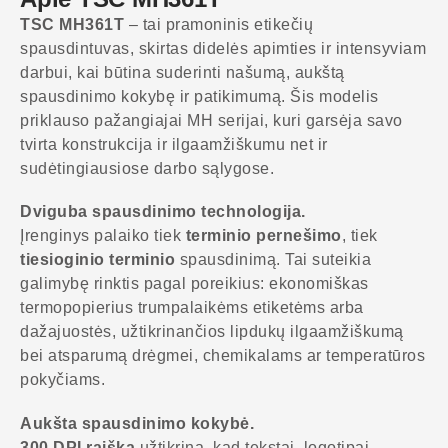
TSC MH361T
– tai pramoninis etikečių
spausdintuvas, skirtas didelės apimties ir intensyviam
darbui, kai būtina suderinti našumą, aukštą
spausdinimo kokybę ir patikimumą. Šis modelis
priklauso pažangiajai MH serijai, kuri garsėja savo
tvirta konstrukcija ir ilgaamžiškumu net ir
sudėtingiausiose darbo sąlygose.
Dviguba spausdinimo technologija.
Įrenginys palaiko tiek
terminio pernešimo
, tiek
tiesioginio terminio
spausdinimą. Tai suteikia
galimybę rinktis pagal poreikius: ekonomiškas
termopopierius trumpalaikėms etiketėms arba
dažajuostės, užtikrinančios lipdukų ilgaamžiškumą
bei atsparumą drėgmei, chemikalams ar temperatūros
pokyčiams.
Aukšta spausdinimo kokybė.
300 DPI raiška
užtikrina, kad tekstai, logotipai,