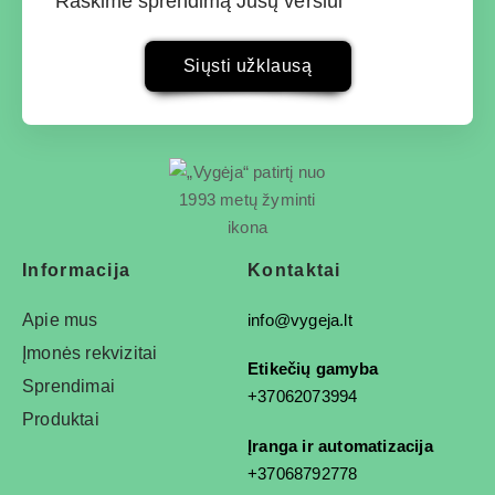
Raskime sprendimą Jūsų verslui
Siųsti užklausą
Informacija
Kontaktai
Apie mus
info@vygeja.lt
Įmonės rekvizitai
Etikečių gamyba
Sprendimai
+37062073994
Produktai
Įranga ir automatizacija
+37068792778