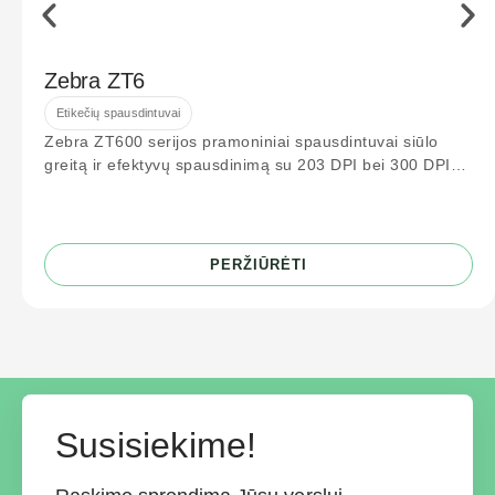
Zebra ZT6
Etikečių spausdintuvai
Zebra ZT600 serijos pramoniniai spausdintuvai siūlo
greitą ir efektyvų spausdinimą su 203 DPI bei 300 DPI
raiška. Idealiai tinka logistikos
PERŽIŪRĖTI
Susisiekime!