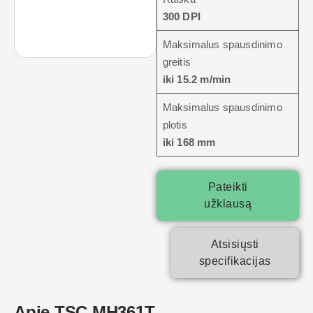
300 DPI
Maksimalus spausdinimo
greitis
iki 15.2 m/min
Maksimalus spausdinimo
plotis
iki 168 mm
Pateikti
užklausą
Atsisiųsti
specifikacijas
Apie TSC MH361T