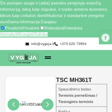
Šis puslapis saugo ir (arba) pasiekia įrenginyje esančią
informaciją, tokią kaip slapukai, ir tvarko asmens duomenis,
tokius kaip unikalūs identifikatoriai ir standartinė įrenginio
siunčiama informacija
Daugiau
Privalomi
Privalomi
Rinkodara
Rinkodara
Atsisakyti
Išsaugoti
Sutinku
info@vygeja.lt
+370 620 73994
TSC MH361T
Spausdinimo būdas
Terminis pernešimas /
Tiesioginis terminis
Raiška