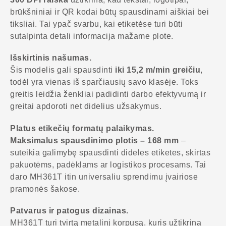
brūkšniniai ir QR kodai būtų spausdinami aiškiai bei
tiksliai. Tai ypač svarbu, kai etiketėse turi būti
sutalpinta detali informacija mažame plote.
Išskirtinis našumas.
Šis modelis gali spausdinti
iki 15,2 m/min greičiu
,
todėl yra vienas iš sparčiausių savo klasėje. Toks
greitis leidžia ženkliai padidinti darbo efektyvumą ir
greitai apdoroti net didelius užsakymus.
Platus etikečių formatų palaikymas.
Maksimalus spausdinimo plotis – 168 mm
–
suteikia galimybę spausdinti dideles etiketes, skirtas
pakuotėms, padėklams ar logistikos procesams. Tai
daro MH361T itin universaliu sprendimu įvairiose
pramonės šakose.
Patvarus ir patogus dizainas.
MH361T turi tvirtą metalinį korpusą, kuris užtikrina