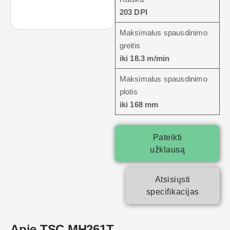
203 DPI
Maksimalus spausdinimo
greitis
iki 18.3 m/min
Maksimalus spausdinimo
plotis
iki 168 mm
Pateikti
užklausą
Atsisiųsti
specifikacijas
Apie TSC MH261T