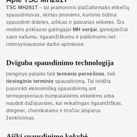
TSC MH261T
– tai pramoninis plačiaformatis etikečių
spausdintuvas, skirtas įmonėms, kurioms būtina
spausdinti dideles, aiškias ir patvarias etiketes. Šis
modelis priklauso galingajai
MH serijai
, garsėjančiai
savo našumu, ilgaamžiškumu ir patikimumu net
intensyviausiose darbo aplinkose.
Dviguba spausdinimo technologija
Įrenginys palaiko tiek
terminio pernešimo
, tiek
tiesioginio terminio
spausdinimą. Tai leidžia
pasirinkti ekonomišką spausdinimą ant
termopopieriaus trumpalaikėms etiketėms arba
naudoti dažajuostes, kai reikalingas ilgaamžiškas,
drėgmei, chemikalams ir trinčiai atsparus
ženklinimas.
Aiški spausdinimo kokybė