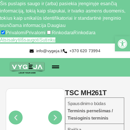
Šis puslapis saugo ir (arba) pasiekia įrenginyje esančią
informaciją, tokią kaip slapukai, ir tvarko asmens duomenis,
tokius kaip unikalūs identifikatoriai ir standartinė įrenginio
siunčiama informacija
Daugiau
Privalomi
Privalomi
Rinkodara
Rinkodara
Atsisakyti
Išsaugoti
Sutinku
info@vygeja.lt
+370 620 73994
TSC MH261T
Spausdinimo būdas
Terminis pernešimas /
Tiesioginis terminis
Raiška