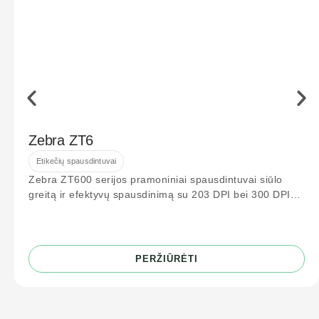
Zebra ZT6
Etikečių spausdintuvai
Zebra ZT600 serijos pramoniniai spausdintuvai siūlo
greitą ir efektyvų spausdinimą su 203 DPI bei 300 DPI
raiška. Idealiai tinka logistikos
PERŽIŪRĖTI