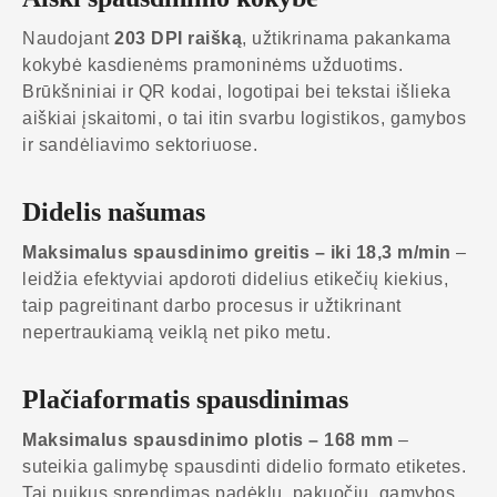
Naudojant
203 DPI raišką
, užtikrinama pakankama
kokybė kasdienėms pramoninėms užduotims.
Brūkšniniai ir QR kodai, logotipai bei tekstai išlieka
aiškiai įskaitomi, o tai itin svarbu logistikos, gamybos
ir sandėliavimo sektoriuose.
Didelis našumas
Maksimalus spausdinimo greitis – iki 18,3 m/min
–
leidžia efektyviai apdoroti didelius etikečių kiekius,
taip pagreitinant darbo procesus ir užtikrinant
nepertraukiamą veiklą net piko metu.
Plačiaformatis spausdinimas
Maksimalus spausdinimo plotis – 168 mm
–
suteikia galimybę spausdinti didelio formato etiketes.
Tai puikus sprendimas padėklų, pakuočių, gamybos