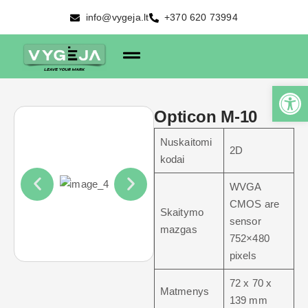
info@vygeja.lt
+370 620 73994
Opticon M-10
Nuskaitomi
2D
kodai
WVGA
CMOS are
Skaitymo
sensor
mazgas
752×480
pixels
72 x 70 x
Matmenys
139 mm