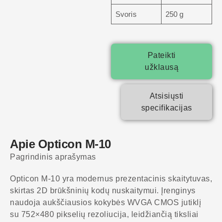
Svoris
250 g
Pateikti
užklausą
Atsisiųsti
specifikacijas
Apie Opticon M-10
Pagrindinis aprašymas
Opticon M-10 yra modernus prezentacinis skaitytuvas,
skirtas 2D brūkšninių kodų nuskaitymui. Įrenginys
naudoja aukščiausios kokybės WVGA CMOS jutiklį
su 752×480 pikselių rezoliucija, leidžiančią tiksliai