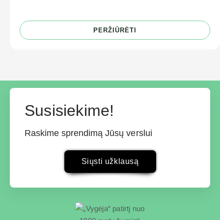
PERŽIŪRĖTI
Susisiekime!
Raskime sprendimą Jūsų verslui
Siųsti užklausą