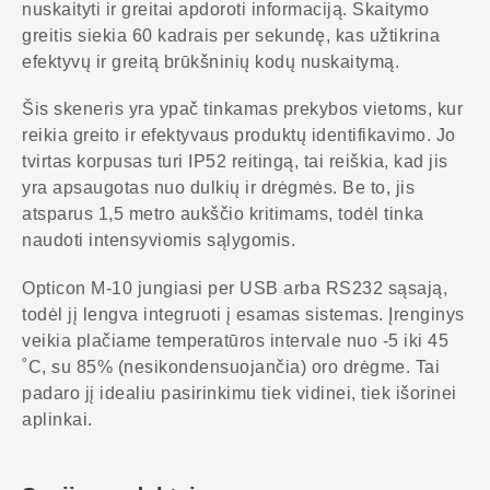
nuskaityti ir greitai apdoroti informaciją. Skaitymo
greitis siekia 60 kadrais per sekundę, kas užtikrina
efektyvų ir greitą brūkšninių kodų nuskaitymą.
Šis skeneris yra ypač tinkamas prekybos vietoms, kur
reikia greito ir efektyvaus produktų identifikavimo. Jo
tvirtas korpusas turi IP52 reitingą, tai reiškia, kad jis
yra apsaugotas nuo dulkių ir drėgmės. Be to, jis
atsparus 1,5 metro aukščio kritimams, todėl tinka
naudoti intensyviomis sąlygomis.
Opticon M-10 jungiasi per USB arba RS232 sąsają,
todėl jį lengva integruoti į esamas sistemas. Įrenginys
veikia plačiame temperatūros intervale nuo -5 iki 45
˚C, su 85% (nesikondensuojančia) oro drėgme. Tai
padaro jį idealiu pasirinkimu tiek vidinei, tiek išorinei
aplinkai.