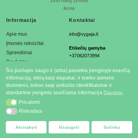
Informacija
Kontaktai
Apie mus
info@vygeja.lt
Įmonės rekvizitai
Etikečių gamyba
Sprendimai
+37062073994
Produktai
Įranga ir automatizacija
Šis puslapis saugo ir (arba) pasiekia įrenginyje esančią
+37068792778
informaciją, tokią kaip slapukai, ir tvarko asmens
duomenis, tokius kaip unikalūs identifikatoriai ir
standartinė įrenginio siunčiama informacija
Daugiau
© 2026 Visos teisės saugomos
Privalomi
Privalomi
Privatumo politika
Rinkodara
Rinkodara
Atsisakyti
Išsaugoti
Sutinku