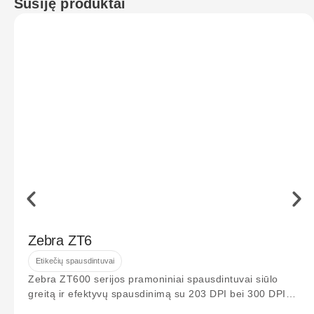
Susiję produktai
Zebra ZT6
Etikečių spausdintuvai
Zebra ZT600 serijos pramoniniai spausdintuvai siūlo
greitą ir efektyvų spausdinimą su 203 DPI bei 300 DPI
raiška. Idealiai tinka logistikos