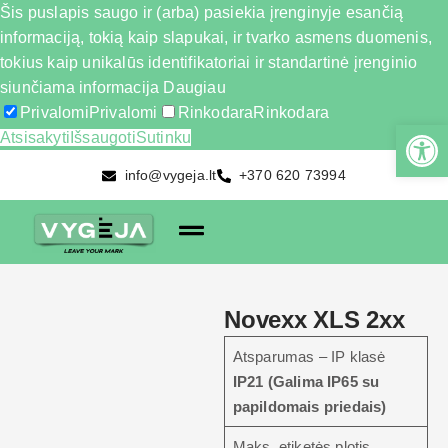
Šis puslapis saugo ir (arba) pasiekia įrenginyje esančią
informaciją, tokią kaip slapukai, ir tvarko asmens duomenis,
tokius kaip unikalūs identifikatoriai ir standartinė įrenginio
siunčiama informacija
Daugiau
Privalomi
Privalomi
Rinkodara
Rinkodara
Atsisakyti
Išsaugoti
Sutinku
info@vygeja.lt
+370 620 73994
Novexx XLS 2xx
Atsparumas – IP klasė
IP21 (Galima IP65 su
papildomais priedais)
Maks. etiketės plotis