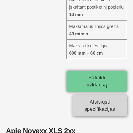
įskaitant poetiketinį popierių
10 mm
Maksimalus linijos greitis
40 m/min
Maks. etiketės ilgis
600 mm
–
60 cm
Pateikti
užklausą
Atsisiųsti
specifikacijas
Apie Novexx XLS 2xx