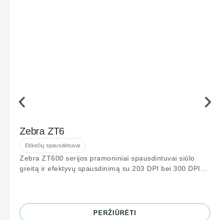
Zebra ZT6
Etikečių spausdintuvai
Zebra ZT600 serijos pramoniniai spausdintuvai siūlo
greitą ir efektyvų spausdinimą su 203 DPI bei 300 DPI
raiška. Idealiai tinka logistikos
PERŽIŪRĖTI