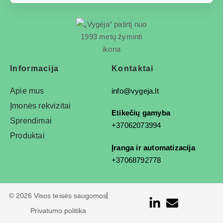
Informacija
Kontaktai
Apie mus
info@vygeja.lt
Įmonės rekvizitai
Etikečių gamyba
Sprendimai
+37062073994
Produktai
Įranga ir automatizacija
+37068792778
© 2026 Visos teisės saugomos
Privatumo politika