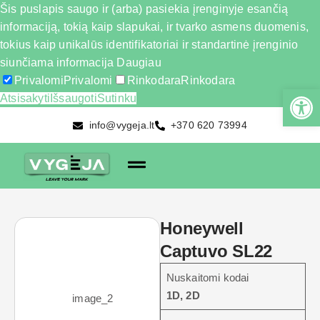
Šis puslapis saugo ir (arba) pasiekia įrenginyje esančią
informaciją, tokią kaip slapukai, ir tvarko asmens duomenis,
tokius kaip unikalūs identifikatoriai ir standartinė įrenginio
siunčiama informacija
Daugiau
Privalomi
Privalomi
Rinkodara
Rinkodara
Atsisakyti
Išsaugoti
Sutinku
info@vygeja.lt
+370 620 73994
Honeywell
Captuvo SL22
Nuskaitomi kodai
1D, 2D