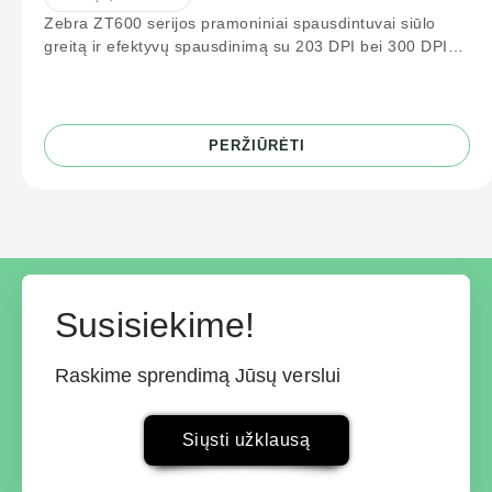
Zebra ZT600 serijos pramoniniai spausdintuvai siūlo
greitą ir efektyvų spausdinimą su 203 DPI bei 300 DPI
raiška. Idealiai tinka logistikos
PERŽIŪRĖTI
Susisiekime!
Raskime sprendimą Jūsų verslui
Siųsti užklausą