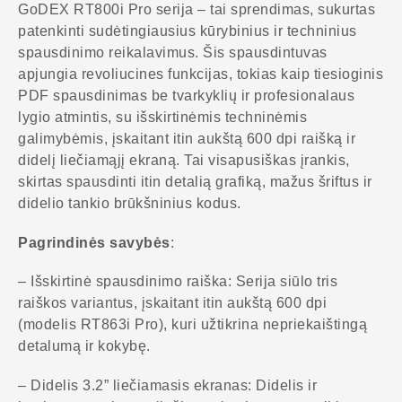
GoDEX RT800i Pro serija – tai sprendimas, sukurtas
patenkinti sudėtingiausius kūrybinius ir techninius
spausdinimo reikalavimus. Šis spausdintuvas
apjungia revoliucines funkcijas, tokias kaip tiesioginis
PDF spausdinimas be tvarkyklių ir profesionalaus
lygio atmintis, su išskirtinėmis techninėmis
galimybėmis, įskaitant itin aukštą 600 dpi raišką ir
didelį liečiamąjį ekraną. Tai visapusiškas įrankis,
skirtas spausdinti itin detalią grafiką, mažus šriftus ir
didelio tankio brūkšninius kodus.
Pagrindinės savybės
:
– Išskirtinė spausdinimo raiška: Serija siūlo tris
raiškos variantus, įskaitant itin aukštą 600 dpi
(modelis RT863i Pro), kuri užtikrina nepriekaištingą
detalumą ir kokybę.
– Didelis 3.2” liečiamasis ekranas: Didelis ir