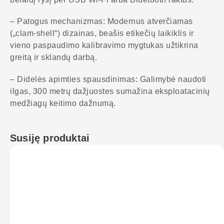
– Patogus mechanizmas: Modernus atverčiamas
(„clam-shell“) dizainas, beašis etikečių laikiklis ir
vieno paspaudimo kalibravimo mygtukas užtikrina
greitą ir sklandų darbą.
– Didelės apimties spausdinimas: Galimybė naudoti
ilgas, 300 metrų dažjuostes sumažina eksploatacinių
medžiagų keitimo dažnumą.
Susiję produktai