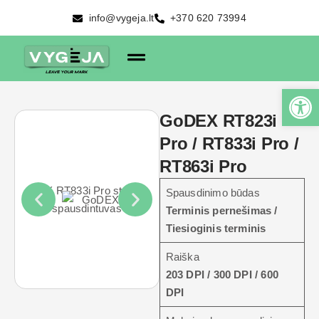
info@vygeja.lt
+370 620 73994
GoDEX RT823i
Pro / RT833i Pro /
RT863i Pro
Spausdinimo būdas
Terminis pernešimas /
Tiesioginis terminis
Raiška
203 DPI / 300 DPI / 600
DPI