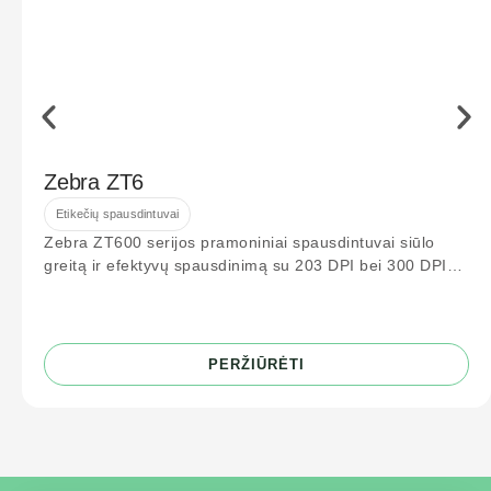
Zebra ZT6
Etikečių spausdintuvai
Zebra ZT600 serijos pramoniniai spausdintuvai siūlo
greitą ir efektyvų spausdinimą su 203 DPI bei 300 DPI
raiška. Idealiai tinka logistikos
PERŽIŪRĖTI