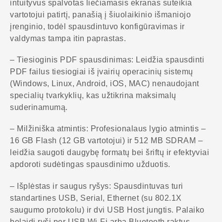
intuityvus spalvotas liečiamasis ekranas suteikia
vartotojui patirtį, panašią į šiuolaikinio išmaniojo
įrenginio, todėl spausdintuvo konfigūravimas ir
valdymas tampa itin paprastas.
– Tiesioginis PDF spausdinimas: Leidžia spausdinti
PDF failus tiesiogiai iš įvairių operacinių sistemų
(Windows, Linux, Android, iOS, MAC) nenaudojant
specialių tvarkyklių, kas užtikrina maksimalų
suderinamumą.
– Milžiniška atmintis: Profesionalaus lygio atmintis –
16 GB Flash (12 GB vartotojui) ir 512 MB SDRAM –
leidžia saugoti daugybę formatų bei šriftų ir efektyviai
apdoroti sudėtingas spausdinimo užduotis.
– Išplėstas ir saugus ryšys: Spausdintuvas turi
standartines USB, Serial, Ethernet (su 802.1X
saugumo protokolu) ir dvi USB Host jungtis. Palaiko
belaidį ryšį per USB Wi-Fi arba Bluetooth raktus.