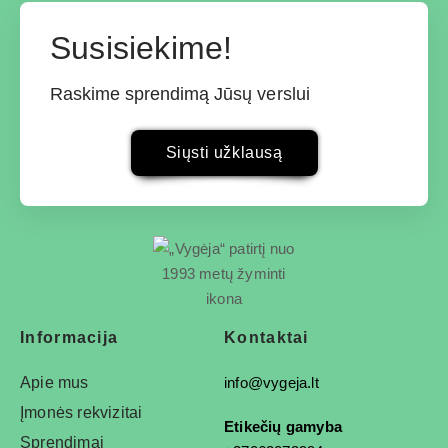
Susisiekime!
Raskime sprendimą Jūsų verslui
Siųsti užklausą
Informacija
Kontaktai
Apie mus
info@vygeja.lt
Įmonės rekvizitai
Etikečių gamyba
Sprendimai