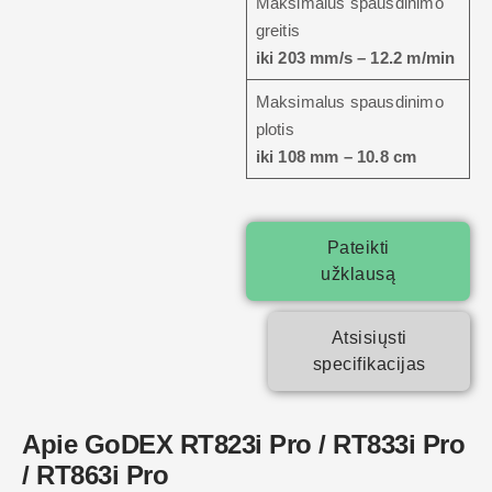
Maksimalus spausdinimo
greitis
iki 203 mm/s – 12.2 m/min
Maksimalus spausdinimo
plotis
iki 108 mm – 10.8 cm
Pateikti
užklausą
Atsisiųsti
specifikacijas
Apie GoDEX RT823i Pro / RT833i Pro
/ RT863i Pro