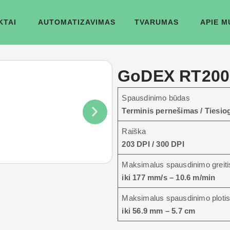
KTAI
AUTOMATIZAVIMAS
TVARUMAS
APIE M
GoDEX RT200i
Spausdinimo būdas
Terminis pernešimas / Tiesiog
Raiška
203 DPI / 300 DPI
Maksimalus spausdinimo greiti
iki 177 mm/s – 10.6 m/min
Maksimalus spausdinimo ploti
iki 56.9 mm – 5.7 cm