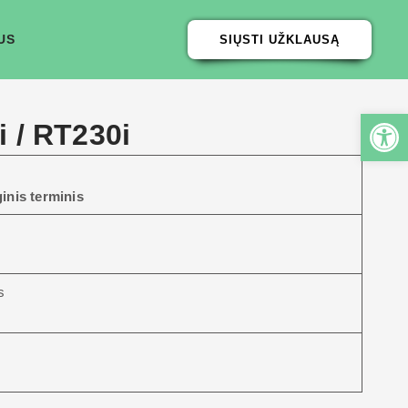
US
SIŲSTI UŽKLAUSĄ
 / RT230i
inis terminis
s
s