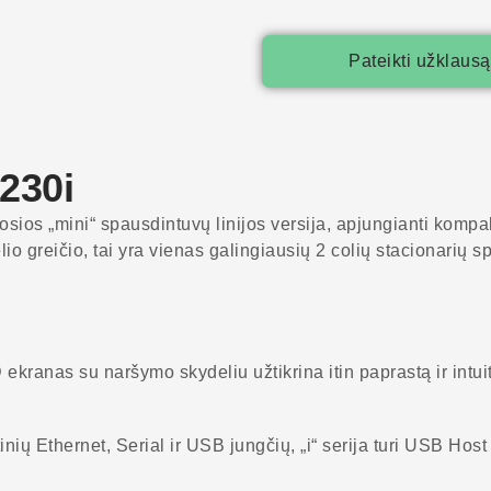
Pateikti užklausą
230i
sios „mini“ spausdintuvų linijos versija, apjungianti komp
io greičio, tai yra vienas galingiausių 2 colių stacionarių sp
anas su naršymo skydeliu užtikrina itin paprastą ir intuit
ių Ethernet, Serial ir USB jungčių, „i“ serija turi USB Host p