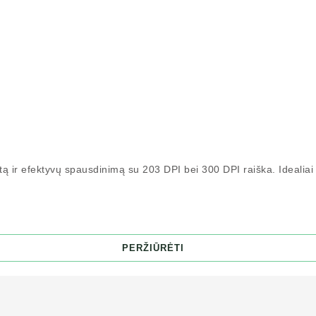
ą ir efektyvų spausdinimą su 203 DPI bei 300 DPI raiška. Idealiai t
PERŽIŪRĖTI