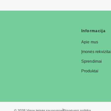
Informacija
Apie mus
Įmonės rekvizita
Sprendimai
Produktai
© 2026 Visos teisės saugomos
Privatumo politika