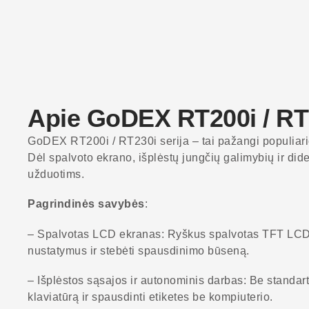
Apie GoDEX RT200i / RT
GoDEX RT200i / RT230i serija – tai pažangi populiario
Dėl spalvoto ekrano, išplėstų jungčių galimybių ir didel
užduotims.
Pagrindinės savybės
:
– Spalvotas LCD ekranas: Ryškus spalvotas TFT LCD ekr
nustatymus ir stebėti spausdinimo būseną.
– Išplėstos sąsajos ir autonominis darbas: Be standartin
klaviatūrą ir spausdinti etiketes be kompiuterio.