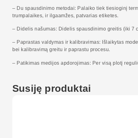
– Du spausdinimo metodai: Palaiko tiek tiesioginį term
trumpalaikes, ir ilgaamžes, patvarias etiketes.
– Didelis našumas: Didelis spausdinimo greitis (iki 7 
– Paprastas valdymas ir kalibravimas: Išlaikytas moder
bei kalibravimą greitu ir paprastu procesu.
– Patikimas medijos apdorojimas: Per visą plotį reguliuo
Susiję produktai