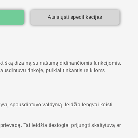
Atsisiųsti specifikacijas
aktišką dizainą su našumą didinančiomis funkcijomis.
ausdintuvų rinkoje, puikiai tinkantis reiklioms
yvų spausdintuvo valdymą, leidžia lengvai keisti
rievadą. Tai leidžia tiesiogiai prijungti skaitytuvą ar