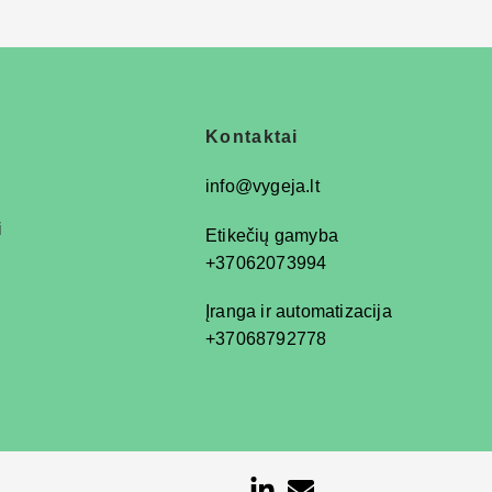
Kontaktai
info@vygeja.lt
i
Etikečių gamyba
+37062073994
Įranga ir automatizacija
+37068792778