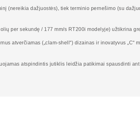
inį (nereikia dažjuostės), tiek terminio pernešimo (su dažj
colių per sekundę / 177 mm/s RT200i modelyje) užtikrina gre
nus atverčiamas („clam-shell“) dizainas ir inovatyvus „C“ m
jamas atspindintis jutiklis leidžia patikimai spausdinti ant 