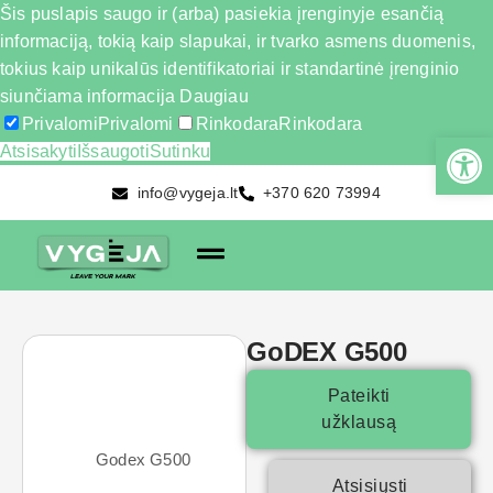
Šis puslapis saugo ir (arba) pasiekia įrenginyje esančią
informaciją, tokią kaip slapukai, ir tvarko asmens duomenis,
tokius kaip unikalūs identifikatoriai ir standartinė įrenginio
siunčiama informacija
Daugiau
Privalomi
Privalomi
Rinkodara
Rinkodara
Atsisakyti
Išsaugoti
Sutinku
info@vygeja.lt
+370 620 73994
GoDEX G500
Pateikti
užklausą
Atsisiųsti