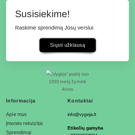
Susisiekime!
Raskime sprendimą Jūsų verslui
Siųsti užklausą
Informacija
Kontaktai
Apie mus
info@vygeja.lt
Įmonės rekvizitai
Etikečių gamyba
Sprendimai