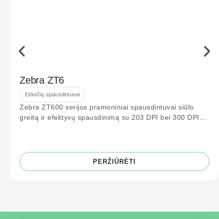
Zebra ZT6
Etikečių spausdintuvai
Zebra ZT600 serijos pramoniniai spausdintuvai siūlo
greitą ir efektyvų spausdinimą su 203 DPI bei 300 DPI
raiška. Idealiai tinka logistikos
PERŽIŪRĖTI