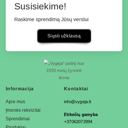
Susisiekime!
Raskime sprendimą Jūsų verslui
Siųsti užklausą
Informacija
Kontaktai
Apie mus
info@vygeja.lt
Įmonės rekvizitai
Etikečių gamyba
Sprendimai
+37062073994
Produktai