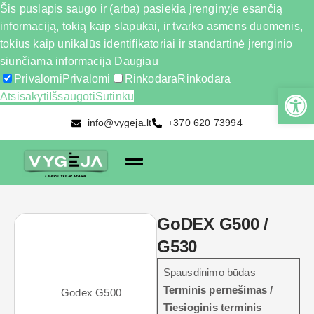
Šis puslapis saugo ir (arba) pasiekia įrenginyje esančią
informaciją, tokią kaip slapukai, ir tvarko asmens duomenis,
tokius kaip unikalūs identifikatoriai ir standartinė įrenginio
siunčiama informacija
Daugiau
Privalomi
Privalomi
Rinkodara
Rinkodara
Atsisakyti
Išsaugoti
Sutinku
info@vygeja.lt
+370 620 73994
GoDEX G500 /
G530
Spausdinimo būdas
Terminis pernešimas /
Tiesioginis terminis