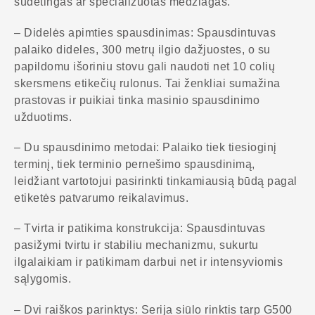
sudėtingas ar specializuotas medžiagas.
– Didelės apimties spausdinimas: Spausdintuvas
palaiko dideles, 300 metrų ilgio dažjuostes, o su
papildomu išoriniu stovu gali naudoti net 10 colių
skersmens etikečių rulonus. Tai ženkliai sumažina
prastovas ir puikiai tinka masinio spausdinimo
užduotims.
– Du spausdinimo metodai: Palaiko tiek tiesioginį
terminį, tiek terminio pernešimo spausdinimą,
leidžiant vartotojui pasirinkti tinkamiausią būdą pagal
etiketės patvarumo reikalavimus.
– Tvirta ir patikima konstrukcija: Spausdintuvas
pasižymi tvirtu ir stabiliu mechanizmu, sukurtu
ilgalaikiam ir patikimam darbui net ir intensyviomis
sąlygomis.
– Dvi raiškos parinktys: Serija siūlo rinktis tarp G500