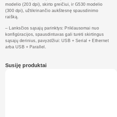
modelio (203 dpi), skirto greičiui, ir G530 modelio
(300 dpi), užtikrinančio aukštesnę spausdinimo
raišką.
– Lanksčios sąsajų parinktys: Priklausomai nuo
konfigūracijos, spausdintuvas gali turėti skirtingus
sąsajų derinius, pavyzdžiui: USB + Serial + Ethernet
arba USB + Parallel.
Susiję produktai