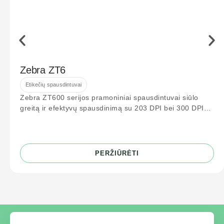
Zebra ZT6
Etikečių spausdintuvai
Zebra ZT600 serijos pramoniniai spausdintuvai siūlo
greitą ir efektyvų spausdinimą su 203 DPI bei 300 DPI
raiška. Idealiai tinka logistikos
PERŽIŪRĖTI