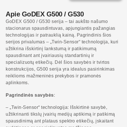
Apie GoDEX G500 / G530
GoDEX G500 / G530 serija – tai aukšto našumo
stacionarus spausdintuvas, apjungiantis pažangias
technologijas ir patrauklią kainą. Pagrindinis šios
serijos privalumas – „Twin-Sensor“ technologija, kuri
užtikrina išskirtinį lankstumą ir patikimumą
spausdinant ant įvairiausių standartinių ir
specializuotų etikečių. Dėl šios savybės ir tvirtos
konstrukcijos, G500 serija yra idealus pasirinkimas
reiklioms mažmeninės prekybos ir pramonės
aplinkoms.
Pagrindinės savybės
:
– „Twin-Sensor“ technologija: Išskirtinė savybė,
užtikrinanti tikslų įvairių medijų aptikimą ir patikimą
spausdinimą ant plataus spektro etikečių, įskaitant