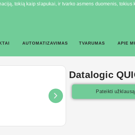
aciją, tokią kaip slapukai, ir tvarko asmens duomenis, tokius ka
KTAI
AUTOMATIZAVIMAS
TVARUMAS
APIE M
Datalogic QU
Pateikti užklausą