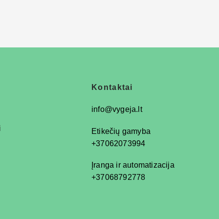
Kontaktai
info@vygeja.lt
i
Etikečių gamyba
+37062073994
Įranga ir automatizacija
+37068792778