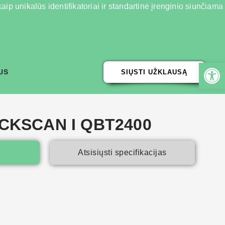
ip unikalūs identifikatoriai ir standartinė įrenginio siunčiama
US
SIŲSTI UŽKLAUSĄ
ICKSCAN I QBT2400
Atsisiųsti specifikacijas