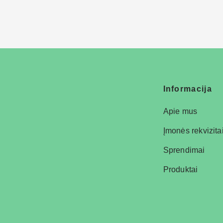
Informacija
Apie mus
Įmonės rekvizita
Sprendimai
Produktai