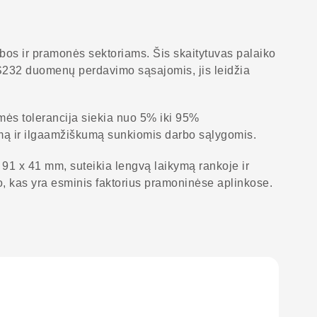
bos ir pramonės sektoriams. Šis skaitytuvas palaiko
 RS232 duomenų perdavimo sąsajomis, jis leidžia
mės tolerancija siekia nuo 5% iki 95%
ą ir ilgaamžiškumą sunkiomis darbo sąlygomis.
 91 x 41 mm, suteikia lengvą laikymą rankoje ir
o, kas yra esminis faktorius pramoninėse aplinkose.