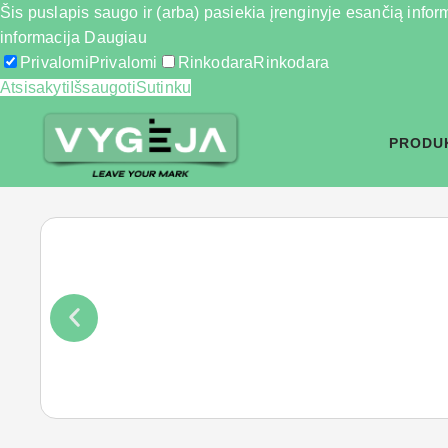
Šis puslapis saugo ir (arba) pasiekia įrenginyje esančią inform
informacija
Daugiau
Privalomi
Privalomi
Rinkodara
Rinkodara
Atsisakyti
Išsaugoti
Sutinku
PRODU