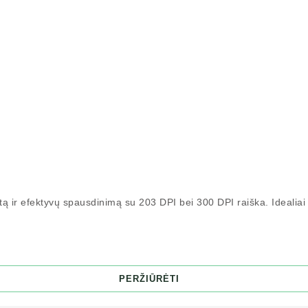
ą ir efektyvų spausdinimą su 203 DPI bei 300 DPI raiška. Idealiai t
PERŽIŪRĖTI