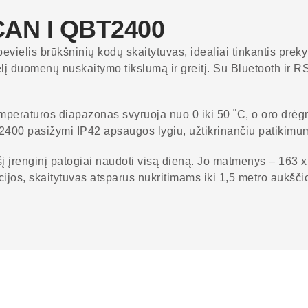
CAN I QBT2400
elis brūkšninių kodų skaitytuvas, idealiai tinkantis preky
elį duomenų nuskaitymo tikslumą ir greitį. Su Bluetooth ir
mperatūros diapazonas svyruoja nuo 0 iki 50 ˚C, o oro drėg
0 pasižymi IP42 apsaugos lygiu, užtikrinančiu patikimum
į įrenginį patogiai naudoti visą dieną. Jo matmenys – 163 x
jos, skaitytuvas atsparus nukritimams iki 1,5 metro aukšči