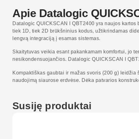
Apie Datalogic QUICKS
Datalogic QUICKSCAN I QBT2400 yra naujos kartos bevi
tiek 1D, tiek 2D brūkšninius kodus, užtikrindamas did
lengvą integraciją į esamas sistemas.
Skaitytuvas veikia esant pakankamam komfortui, jo te
nesikondensuojančios. Datalogic QUICKSCAN I QBT240
Kompaktiškas gaubtai ir mažas svoris (200 g) leidžia š
naudojimą siaurose erdvėse. Dėka patvarios konstrukci
Susiję produktai