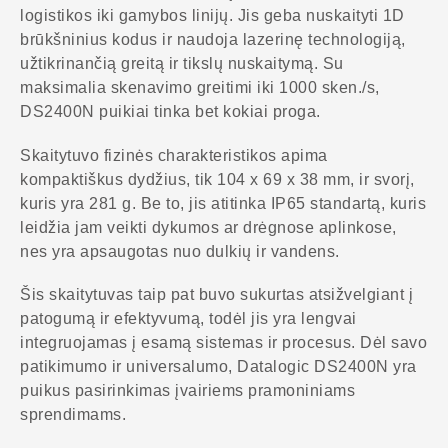
logistikos iki gamybos linijų. Jis geba nuskaityti 1D
brūkšninius kodus ir naudoja lazerinę technologiją,
užtikrinančią greitą ir tikslų nuskaitymą. Su
maksimalia skenavimo greitimi iki 1000 sken./s,
DS2400N puikiai tinka bet kokiai proga.
Skaitytuvo fizinės charakteristikos apima
kompaktiškus dydžius, tik 104 x 69 x 38 mm, ir svorį,
kuris yra 281 g. Be to, jis atitinka IP65 standartą, kuris
leidžia jam veikti dykumos ar drėgnose aplinkose,
nes yra apsaugotas nuo dulkių ir vandens.
Šis skaitytuvas taip pat buvo sukurtas atsižvelgiant į
patogumą ir efektyvumą, todėl jis yra lengvai
integruojamas į esamą sistemas ir procesus. Dėl savo
patikimumo ir universalumo, Datalogic DS2400N yra
puikus pasirinkimas įvairiems pramoniniams
sprendimams.