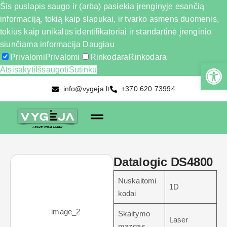
Šis puslapis saugo ir (arba) pasiekia įrenginyje esančią
informaciją, tokią kaip slapukai, ir tvarko asmens duomenis,
tokius kaip unikalūs identifikatoriai ir standartinė įrenginio
siunčiama informacija
Daugiau
Privalomi
Privalomi
Rinkodara
Rinkodara
Atsisakyti
Išsaugoti
Sutinku
info@vygeja.lt
+370 620 73994
Datalogic DS4800
Nuskaitomi
1D
kodai
Skaitymo
Laser
mazgas