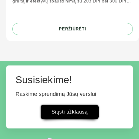
greitą ir efektyvų spausdinimą su 203 DPI bei 300 DPI
raiška. Idealiai tinka logistikos
PERŽIŪRĖTI
Susisiekime!
Raskime sprendimą Jūsų verslui
Siųsti užklausą