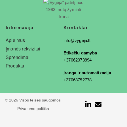
Informacija
Kontaktai
Apie mus
info@vygeja.lt
Įmonės rekvizitai
Etikečių gamyba
Sprendimai
+37062073994
Produktai
Įranga ir automatizacija
+37068792778
© 2026 Visos teisės saugomos
Privatumo politika