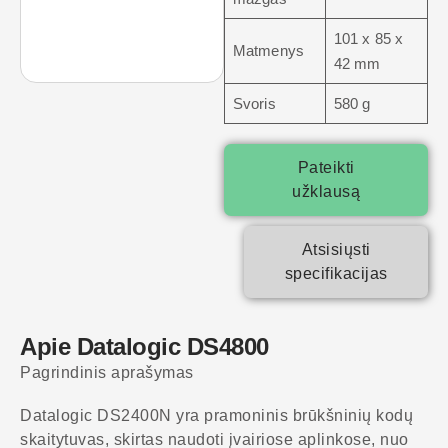
101 x 85 x
Matmenys
42 mm
Svoris
580 g
Pateikti
užklausą
Atsisiųsti
specifikacijas
Apie Datalogic DS4800
Pagrindinis aprašymas
Datalogic DS2400N yra pramoninis brūkšninių kodų
skaitytuvas, skirtas naudoti įvairiose aplinkose, nuo