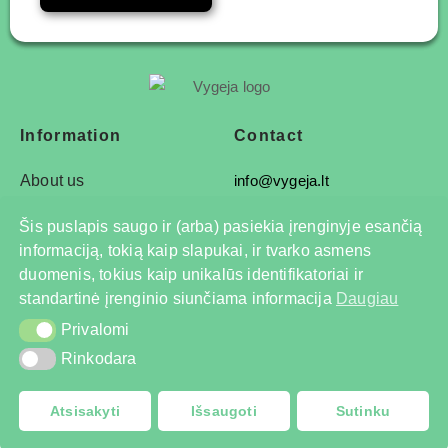
Information
Contact
About us
info@vygeja.lt
Solutions
Label production
Šis puslapis saugo ir (arba) pasiekia įrenginyje esančią
Products
+37062073994
informaciją, tokią kaip slapukai, ir tvarko asmens
duomenis, tokius kaip unikalūs identifikatoriai ir
Equipment and automation
standartinė įrenginio siunčiama informacija
Daugiau
+37068792778
Privalomi
Privalomi
Rinkodara
Rinkodara
Atsisakyti
Išsaugoti
Sutinku
© 2025 All rights reserved
Privacy Policy