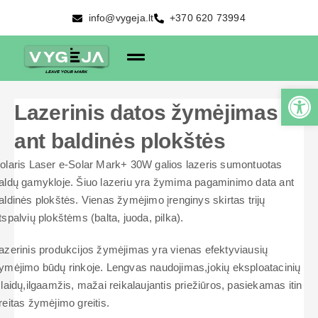
info@vygeja.lt
+370 620 73994
Lazerinis datos žymėjimas
ant baldinės plokštės
olaris Laser e-Solar Mark+ 30W galios lazeris sumontuotas
aldų gamykloje. Šiuo lazeriu yra žymima pagaminimo data ant
aldinės plokštės. Vienas žymėjimo įrenginys skirtas trijų
tspalvių plokštėms (balta, juoda, pilka).
azerinis produkcijos žymėjimas yra vienas efektyviausių
ymėjimo būdų rinkoje. Lengvas naudojimas,jokių eksploatacinių
šlaidų,ilgaamžis, mažai reikalaujantis priežiūros, pasiekamas itin
reitas žymėjimo greitis.