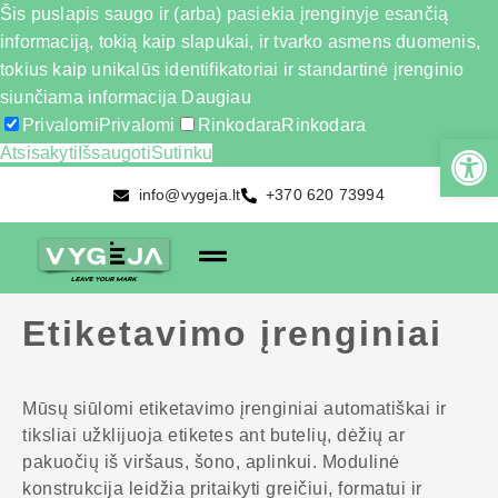
Šis puslapis saugo ir (arba) pasiekia įrenginyje esančią
informaciją, tokią kaip slapukai, ir tvarko asmens duomenis,
tokius kaip unikalūs identifikatoriai ir standartinė įrenginio
siunčiama informacija
Daugiau
Privalomi
Privalomi
Rinkodara
Rinkodara
Atsisakyti
Išsaugoti
Sutinku
info@vygeja.lt
+370 620 73994
Etiketavimo įrenginiai
Mūsų siūlomi etiketavimo įrenginiai automatiškai ir
tiksliai užklijuoja etiketes ant butelių, dėžių ar
pakuočių iš viršaus, šono, aplinkui. Modulinė
konstrukcija leidžia pritaikyti greičiui, formatui ir