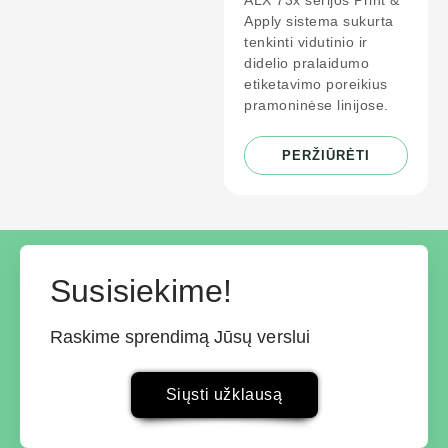
ALX 73x serijos Print &
Apply sistema sukurta
tenkinti vidutinio ir
didelio pralaidumo
etiketavimo poreikius
pramoninėse linijose.
PERŽIŪRĖTI
Susisiekime!
Raskime sprendimą Jūsų verslui
Siųsti užklausą