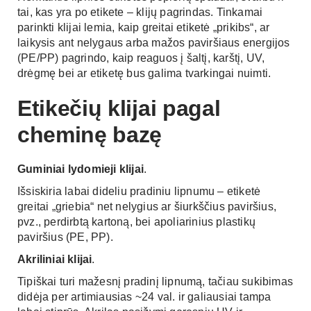
tai, kas yra po etikete – klijų pagrindas. Tinkamai
parinkti klijai lemia, kaip greitai etiketė „prikibs“, ar
laikysis ant nelygaus arba mažos paviršiaus energijos
(PE/PP) pagrindo, kaip reaguos į šaltį, karštį, UV,
drėgmę bei ar etiketę bus galima tvarkingai nuimti.
Etikečių klijai pagal
cheminę bazę
Guminiai lydomieji klijai
.
Išsiskiria labai dideliu pradiniu lipnumu – etiketė
greitai „griebia“ net nelygius ar šiurkščius paviršius,
pvz., perdirbtą kartoną, bei apoliarinius plastikų
paviršius (PE, PP).
Akriliniai klijai
.
Tipiškai turi mažesnį pradinį lipnumą, tačiau sukibimas
didėja per artimiausias ~24 val. ir galiausiai tampa