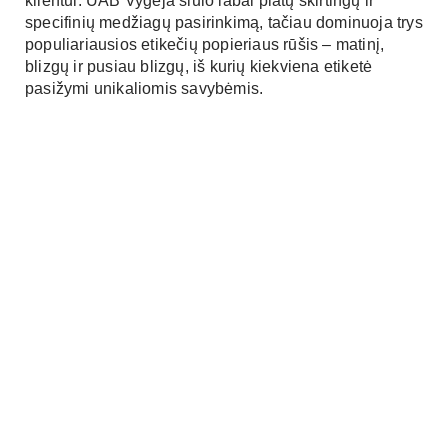
klientui. UAB Vygėja siūlo labai platų skirtingų ir
specifinių medžiagų pasirinkimą, tačiau dominuoja trys
populiariausios etikečių popieriaus rūšis – matinį,
blizgų ir pusiau blizgų, iš kurių kiekviena etiketė
pasižymi unikaliomis savybėmis.