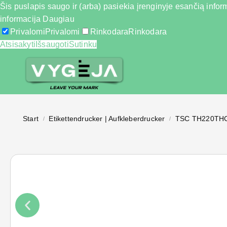
Šis puslapis saugo ir (arba) pasiekia įrenginyje esančią inform
informacija
Daugiau
Privalomi
Privalomi
Rinkodara
Rinkodara
Atsisakyti
Išsaugoti
Sutinku
Start
Etikettendrucker | Aufkleberdrucker
TSC TH220TH
/
/