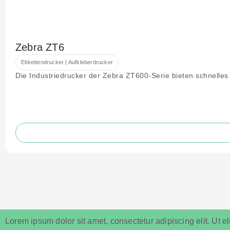
Zebra ZT6
Etikettendrucker | Aufkleberdrucker
Die Industriedrucker der Zebra ZT600-Serie bieten schnelles
Lorem ipsum dolor sit amet, consectetur adipiscing elit. Ut eli