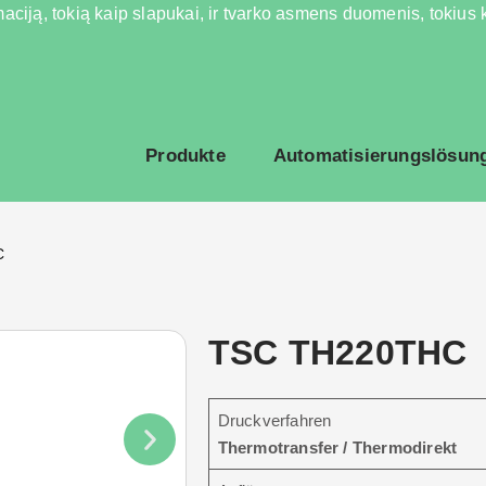
aciją, tokią kaip slapukai, ir tvarko asmens duomenis, tokius ka
Produkte
Automatisierungslösun
C
TSC TH220THC
Druckverfahren
Thermotransfer / Thermodirekt