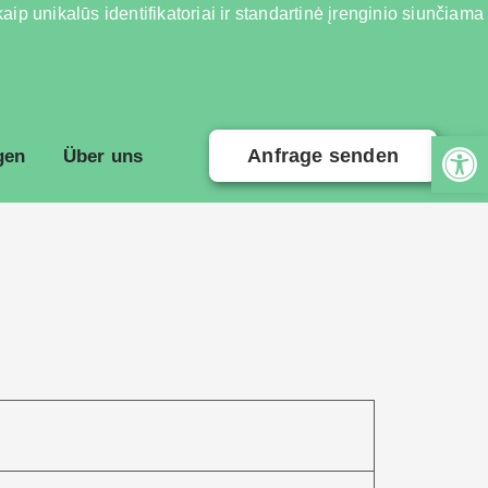
ip unikalūs identifikatoriai ir standartinė įrenginio siunčiama
Anfrage senden
gen
Über uns