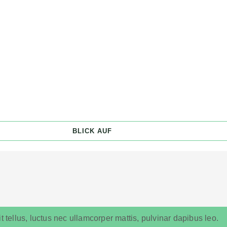
BLICK AUF
t tellus, luctus nec ullamcorper mattis, pulvinar dapibus leo.