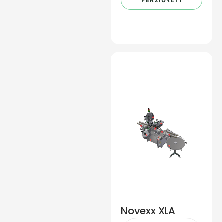
PERŽIŪRĖTI
Novexx XLA