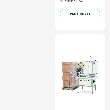
aufklebt und
PERŽIŪRĖTI