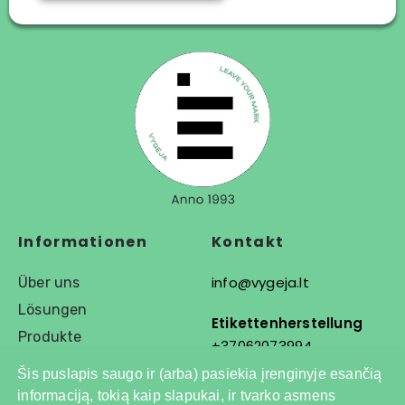
Informationen
Kontakt
info@vygeja.lt
Über uns
Lösungen
Etikettenherstellung
Produkte
+37062073994
Šis puslapis saugo ir (arba) pasiekia įrenginyje esančią
Ausrüstung und
informaciją, tokią kaip slapukai, ir tvarko asmens