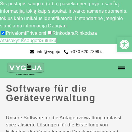
Šis puslapis saugo ir (arba) pasiekia įrenginyje esančią
informaciją, tokią kaip slapukai, ir tvarko asmens duomenis,
tokius kaip unikalūs identifikatoriai ir standartinė įrenginio
siunčiama informacija
Daugiau
Privalomi
Privalomi
Rinkodara
Rinkodara
Atsisakyti
Išsaugoti
Sutinku
info@vygeja.lt
+370 620 73994
Software für die
Geräteverwaltung
Unsere Software für die Anlagenverwaltung umfasst
spezialisierte Lösungen für die Erstellung von
Etiketten, die Verwaltung von Druckprozessen und