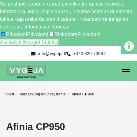
Šis puslapis saugo ir (arba) pasiekia įrenginyje esančią
informaciją, tokią kaip slapukai, ir tvarko asmens duomenis,
tokius kaip unikalūs identifikatoriai ir standartinė įrenginio
siunčiama informacija
Daugiau
Privalomi
Privalomi
Rinkodara
Rinkodara
Atsisakyti
Išsaugoti
Sutinku
info@vygeja.lt
+370 620 73994
Start
Verpackungsdrucksysteme
Afinia CP950
/
/
Afinia CP950