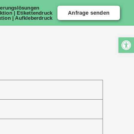
ierungslösungen
Anfrage senden
ktion | Etikettendruck
tion | Aufkleberdruck