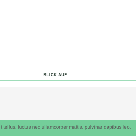
BLICK AUF
t tellus, luctus nec ullamcorper mattis, pulvinar dapibus leo.