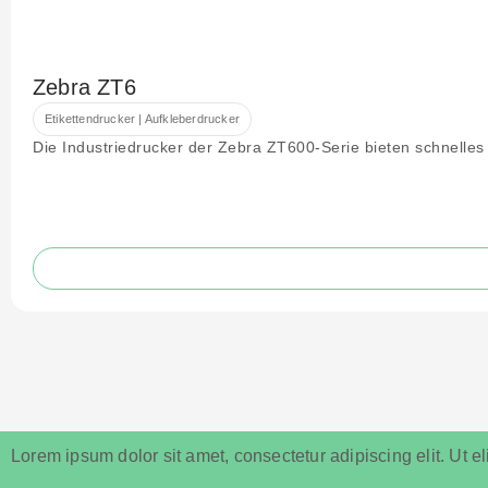
Zebra ZT6
Etikettendrucker | Aufkleberdrucker
Die Industriedrucker der Zebra ZT600-Serie bieten schnelles
Lorem ipsum dolor sit amet, consectetur adipiscing elit. Ut eli