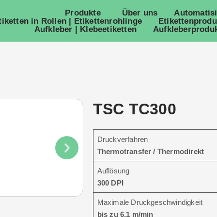
Produkte
Über uns
Automatis
tiketten in Rollen | Etikettenrohlinge
Etikettenprodu
Aufkleber | Klebeetiketten
Aufkleberproduk
TSC TC300
Druckverfahren
Thermotransfer / Thermodirekt
Auflösung
300 DPI
Maximale Druckgeschwindigkeit
bis zu 6,1 m/min