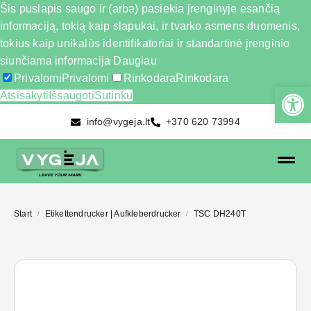
Šis puslapis saugo ir (arba) pasiekia įrenginyje esančią
informaciją, tokią kaip slapukai, ir tvarko asmens duomenis,
tokius kaip unikalūs identifikatoriai ir standartinė įrenginio
siunčiama informacija
Daugiau
Privalomi
Privalomi
Rinkodara
Rinkodara
Atsisakyti
Išsaugoti
Sutinku
info@vygeja.lt
+370 620 73994
Start
Etikettendrucker | Aufkleberdrucker
TSC DH240T
/
/