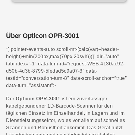
Über Opticon OPR-3001
*]:pointer-events-auto scroll-mt-[calc(var(–header-
height)+min(200px,max(70px,20svh)))]” dir=”auto”
tabindex=”-1″ data-turn-id=”request-WEB:4130ac92-
d50b-4d3b-8799-5fedad5c9a07-3″ data-
testid=”conversation-turn-8″ data-scroll-anchor=”true”
data-turn=”assistant”>
Der
Opticon OPR-3001
ist ein zuverlässiger
kabelgebundener 1D-Barcode-Scanner für den
täglichen Einsatz im Einzelhandel, in Lagern und im
Dienstleistungssektor, wo es vor allem auf schnelles
Scannen und Robustheit ankommt. Das Gerät nutzt
Lasertechnologie und gewährleistet ein stabiles