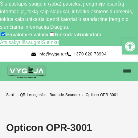
Šis puslapis saugo ir (arba) pasiekia įrenginyje esančią
informaciją, tokią kaip slapukai, ir tvarko asmens duomenis,
tokius kaip unikalūs identifikatoriai ir standartinė įrenginio
siunčiama informacija
Daugiau
Privalomi
Privalomi
Rinkodara
Rinkodara
Atsisakyti
Išsaugoti
Sutinku
info@vygeja.lt
+370 620 73994
Start
QR-Lesegeräte | Barcode-Scanner
Opticon OPR-3001
/
/
Opticon OPR-3001