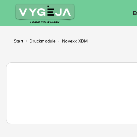
E
Start
Druckmodule
Novexx XDM
/
/