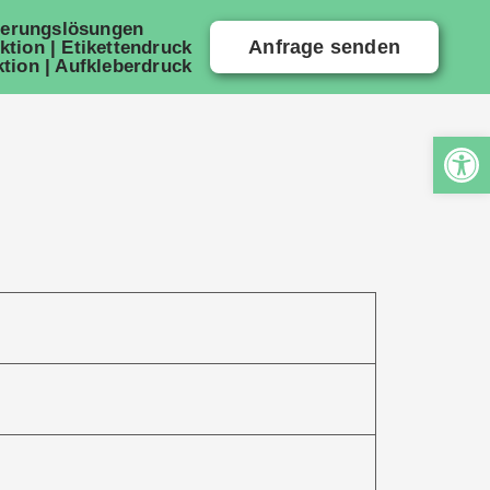
ierungslösungen
Anfrage senden
ktion | Etikettendruck
tion | Aufkleberdruck