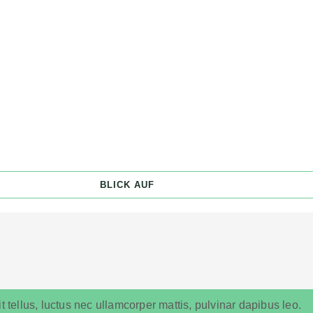
BLICK AUF
t tellus, luctus nec ullamcorper mattis, pulvinar dapibus leo.