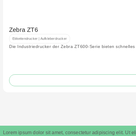
Zebra ZT6
Etikettendrucker | Aufkleberdrucker
Die Industriedrucker der Zebra ZT600-Serie bieten schnelles
Lorem ipsum dolor sit amet, consectetur adipiscing elit. Ut eli