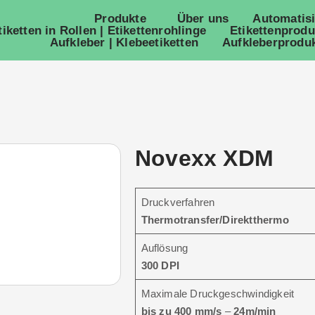
Produkte
Über uns
Automatis
tiketten in Rollen | Etikettenrohlinge
Etikettenprodu
Aufkleber | Klebeetiketten
Aufkleberproduk
Novexx XDM
Druckverfahren
Thermotransfer/Direktthermo
Auflösung
300 DPI
Maximale Druckgeschwindigkeit
bis zu 400 mm/s
–
24m/min