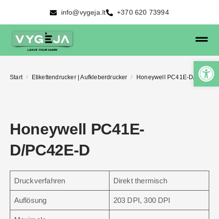
info@vygeja.lt
+370 620 73994
Start
Etikettendrucker | Aufkleberdrucker
Honeywell PC41E-D/PC42E-D
/
/
Honeywell PC41E-
D/PC42E-D
Druckverfahren
Direkt thermisch
Auflösung
203 DPI, 300 DPI