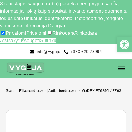
Šis puslapis saugo ir (arba) pasiekia įrenginyje esančią
informaciją, tokią kaip slapukai, ir tvarko asmens duomenis,
tokius kaip unikalūs identifikatoriai ir standartinė įrenginio
siunčiama informacija
Daugiau
Privalomi
Privalomi
Rinkodara
Rinkodara
Atsisakyti
Išsaugoti
Sutinku
info@vygeja.lt
+370 620 73994
Start
Etikettendrucker | Aufkleberdrucker
GoDEX EZ6250i / EZ6350i
/
/