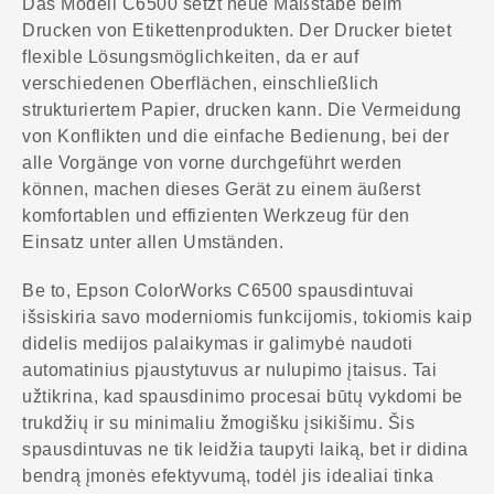
Das Modell C6500 setzt neue Maßstäbe beim
Drucken von Etikettenprodukten. Der Drucker bietet
flexible Lösungsmöglichkeiten, da er auf
verschiedenen Oberflächen, einschließlich
strukturiertem Papier, drucken kann. Die Vermeidung
von Konflikten und die einfache Bedienung, bei der
alle Vorgänge von vorne durchgeführt werden
können, machen dieses Gerät zu einem äußerst
komfortablen und effizienten Werkzeug für den
Einsatz unter allen Umständen.
Be to, Epson ColorWorks C6500 spausdintuvai
išsiskiria savo moderniomis funkcijomis, tokiomis kaip
didelis medijos palaikymas ir galimybė naudoti
automatinius pjaustytuvus ar nulupimo įtaisus. Tai
užtikrina, kad spausdinimo procesai būtų vykdomi be
trukdžių ir su minimaliu žmogišku įsikišimu. Šis
spausdintuvas ne tik leidžia taupyti laiką, bet ir didina
bendrą įmonės efektyvumą, todėl jis idealiai tinka