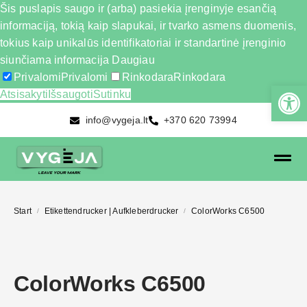
Šis puslapis saugo ir (arba) pasiekia įrenginyje esančią
informaciją, tokią kaip slapukai, ir tvarko asmens duomenis,
tokius kaip unikalūs identifikatoriai ir standartinė įrenginio
siunčiama informacija
Daugiau
Privalomi
Privalomi
Rinkodara
Rinkodara
Atsisakyti
Išsaugoti
Sutinku
info@vygeja.lt
+370 620 73994
Start
Etikettendrucker | Aufkleberdrucker
ColorWorks C6500
/
/
ColorWorks C6500