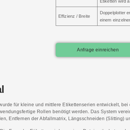
Etiketten wird 
Doppelplotter e
Effizienz / Breite
einem einzelnen
Anfrage einreichen
l
urde für kleine und mittlere Etikettenserien entwickelt, bei
anwendungsfertige Rollen benötigt werden. Das System verei
en, Entfernen der Abfallmatrix, Längsschneiden (Slitting) 