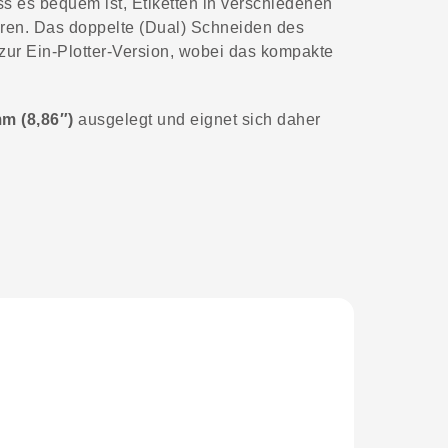
ss es bequem ist, Etiketten in verschiedenen
hren. Das doppelte (Dual) Schneiden des
h zur Ein-Plotter-Version, wobei das kompakte
m (8,86″)
ausgelegt und eignet sich daher