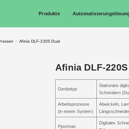
Produkte
Automatisierungslösun
Pressen
Afinia DLF-220S Dual
/
Afinia DLF-220S
Stationäre digi
Gerätetyp
Schneidern (Dua
Arbeitsprozesse
Abwickeln, Lami
(in einem System)
Längsschneiden 
Digitales Schne
Pjovimas