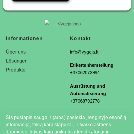
Informationen
Kontakt
Über uns
info@vygeja.lt
Lösungen
Etikettenherstellung
Produkte
+37062073994
Ausrüstung und
Automatisierung
+37068792778
Šis puslapis saugo ir (arba) pasiekia įrenginyje esančią
informaciją, tokią kaip slapukai, ir tvarko asmens
© 2025 Alle Rechte vorbehalten
duomenis, tokius kaip unikalūs identifikatoriai ir